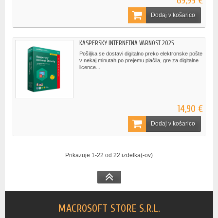
69,99 €
Dodaj v košarico
KASPERSKY INTERNETNA VARNOST 2025
Pošiljka se dostavi digitalno preko elektronske pošte
v nekaj minutah po prejemu plačila, gre za digitalne
licence...
14,90 €
Dodaj v košarico
Prikazuje 1-22 od 22 izdelka(-ov)
MACROSOFT STORE S.R.L.