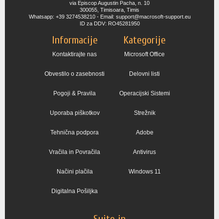
via Episcop Augustin Pacha, n. 10
300055, Timisoara, Timis
Whatsapp: +39 3274538210 - Email: support@macrosoft-support.eu
ID za DDV: RO45281950
Informacije
Kategorije
Kontaktirajte nas
Microsoft Office
Obvestilo o zasebnosti
Delovni listi
Pogoji & Pravila
Operacijski Sistemi
Uporaba piškotkov
Strežnik
Tehnična podpora
Adobe
Vračila in Povračila
Antivirus
Načini plačila
Windows 11
Digitalna Pošiljka
Suite in