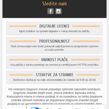
Sledite nam
DIGITALNE LICENCE
Ključi izdelkov so poslani digitalno v nekaj minutah po plačilu.
PROFESIONALNOST
Naši strokovnjaki vam bodo pokazali najbolj primerno programsko opremo
za vaše potrebe.
VARNOST PLAČIL
Vsa plačila s kartico potekajo na varnem in certificiranem HTTPS strežniku.
STORITVE ZA STRANKE
Storitvena služba je na voljo od ponedeljka do sobote od 9.00 do 20.00.
Vsi omenjeni blagovni znamki pripadajo njihovim zakonitim lastnikom;
blagovne znamke tretjih oseb, imena izdelkov, trgovska imena,
korporativna imena in imena podjetij, ki so navedena, so lahko blagovne
znamke njihovih lastnikov ali registrirane blagovne znamke drugih
podjetij in so uporabljena izključno za pojasnilo in v korist lastnika, brez
namena kršenja veljavnih avtorskih pravic.