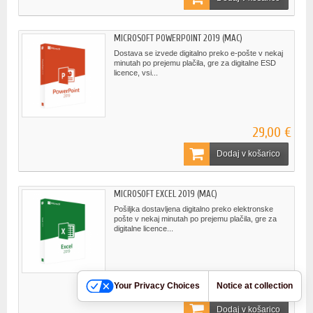
MICROSOFT POWERPOINT 2019 (MAC)
Dostava se izvede digitalno preko e-pošte v nekaj
minutah po prejemu plačila, gre za digitalne ESD
licence, vsi...
29,00 €
Dodaj v košarico
MICROSOFT EXCEL 2019 (MAC)
Pošiljka dostavljena digitalno preko elektronske
pošte v nekaj minutah po prejemu plačila, gre za
digitalne licence...
39,00 €
Your Privacy Choices
Notice at collection
Dodaj v košarico