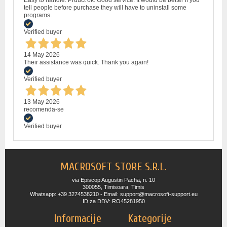
tell people before purchase they will have to uninstall some
programs.
Verified buyer
14 May 2026
Their assistance was quick. Thank you again!
Verified buyer
13 May 2026
recomenda-se
Verified buyer
MACROSOFT STORE S.R.L.
via Episcop Augustin Pacha, n. 10
300055, Timisoara, Timis
Whatsapp: +39 3274538210 - Email: support@macrosoft-support.eu
ID za DDV: RO45281950
Informacije
Kategorije