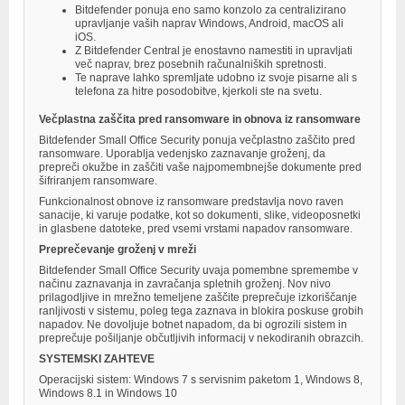
Bitdefender ponuja eno samo konzolo za centralizirano
upravljanje vaših naprav Windows, Android, macOS ali
iOS.
Z Bitdefender Central je enostavno namestiti in upravljati
več naprav, brez posebnih računalniških spretnosti.
Te naprave lahko spremljate udobno iz svoje pisarne ali s
telefona za hitre posodobitve, kjerkoli ste na svetu.
Večplastna zaščita pred ransomware in obnova iz ransomware
Bitdefender Small Office Security ponuja večplastno zaščito pred
ransomware. Uporablja vedenjsko zaznavanje groženj, da
prepreči okužbe in zaščiti vaše najpomembnejše dokumente pred
šifriranjem ransomware.
Funkcionalnost obnove iz ransomware predstavlja novo raven
sanacije, ki varuje podatke, kot so dokumenti, slike, videoposnetki
in glasbene datoteke, pred vsemi vrstami napadov ransomware.
Preprečevanje groženj v mreži
Bitdefender Small Office Security uvaja pomembne spremembe v
načinu zaznavanja in zavračanja spletnih groženj. Nov nivo
prilagodljive in mrežno temeljene zaščite preprečuje izkoriščanje
ranljivosti v sistemu, poleg tega zaznava in blokira poskuse grobih
napadov. Ne dovoljuje botnet napadom, da bi ogrozili sistem in
preprečuje pošiljanje občutljivih informacij v nekodiranih obrazcih.
SYSTEMSKI ZAHTEVE
Operacijski sistem: Windows 7 s servisnim paketom 1, Windows 8,
Windows 8.1 in Windows 10