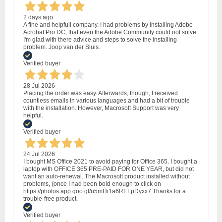
2 days ago
A fine and helpfull company. I had problems by installing Adobe
Acrobat Pro DC, that even the Adobe Community could not solve.
I'm glad with there advice and steps to solve the installing
problem. Joop van der Sluis.
Verified buyer
28 Jul 2026
Placing the order was easy. Afterwards, though, I received
countless emails in various languages and had a bit of trouble
with the installation. However, Macrosoft Support was very
helpful.
Verified buyer
24 Jul 2026
I bought MS Office 2021 to avoid paying for Office 365. I bought a
laptop with OFFICE 365 PRE-PAID FOR ONE YEAR, but did not
want an auto-renewal. The Macrosoft product installed without
problems, (once I had been bold enough to click on
https://photos.app.goo.gl/u5mHi1a6RELpDyxx7 Thanks for a
trouble-free product.
Verified buyer