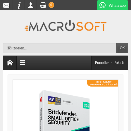
0
Whatsapp
OK
Ponudbe - Paketi