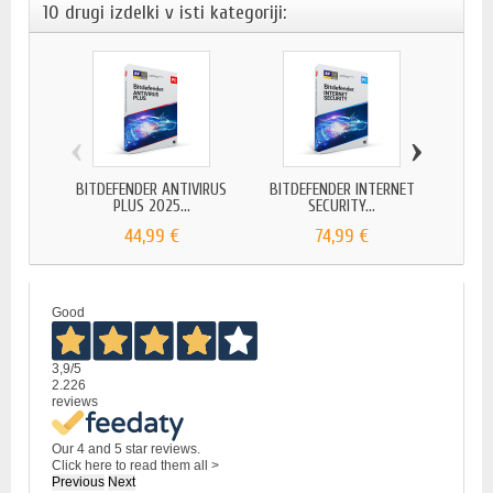
10 drugi izdelki v isti kategoriji:
‹
›
BITDEFENDER ANTIVIRUS
BITDEFENDER INTERNET
BIT
PLUS 2025...
SECURITY...
SE
44,99 €
74,99 €
Good
3,9
/5
2.226
reviews
Our 4 and 5 star reviews.
Click here to read them all >
Previous
Next