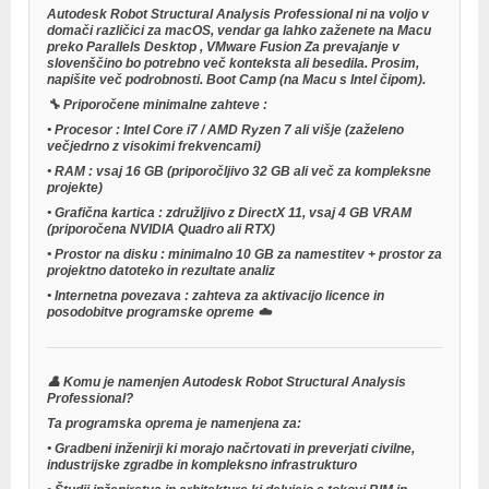
Autodesk Robot Structural Analysis Professional ni na voljo v
domači različici za macOS, vendar ga lahko zaženete na Macu
preko
Parallels Desktop
,
VMware Fusion
Za prevajanje v
slovenščino bo potrebno več konteksta ali besedila. Prosim,
napišite več podrobnosti.
Boot Camp
(na Macu s Intel čipom).
🔧
Priporočene minimalne zahteve
:
•
Procesor
: Intel Core i7 / AMD Ryzen 7 ali višje (zaželeno
večjedrno z visokimi frekvencami)
•
RAM
: vsaj 16 GB (priporočljivo 32 GB ali več za kompleksne
projekte)
•
Grafična kartica
: združljivo z DirectX 11, vsaj 4 GB VRAM
(priporočena NVIDIA Quadro ali RTX)
•
Prostor na disku
: minimalno 10 GB za namestitev + prostor za
projektno datoteko in rezultate analiz
•
Internetna povezava
: zahteva za aktivacijo licence in
posodobitve programske opreme ☁️
👤
Komu je namenjen Autodesk Robot Structural Analysis
Professional?
Ta programska oprema je namenjena za:
•
Gradbeni inženirji
ki morajo načrtovati in preverjati civilne,
industrijske zgradbe in kompleksno infrastrukturo