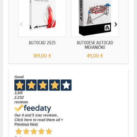
‹
›
AUTOCAD 2025
AUTODESK AUTOCAD
AUTOD
MEHANIČNO
169,00 €
49,00 €
Good
3,9
/5
2.232
reviews
Our 4 and 5 star reviews.
Click here to read them all >
Previous
Next