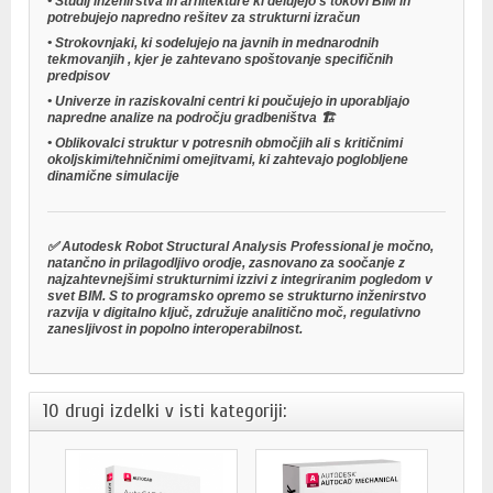
•
Študij inženirstva in arhitekture
ki delujejo s tokovi BIM in
potrebujejo napredno rešitev za strukturni izračun
•
Strokovnjaki, ki sodelujejo na javnih in mednarodnih
tekmovanjih
, kjer je zahtevano spoštovanje specifičnih
predpisov
•
Univerze in raziskovalni centri
ki poučujejo in uporabljajo
napredne analize na področju gradbeništva 🏗️
•
Oblikovalci struktur v potresnih območjih
ali s kritičnimi
okoljskimi/tehničnimi omejitvami, ki zahtevajo poglobljene
dinamične simulacije
✅ Autodesk Robot Structural Analysis Professional je močno,
natančno in prilagodljivo orodje, zasnovano za soočanje z
najzahtevnejšimi strukturnimi izzivi z integriranim pogledom v
svet BIM. S to programsko opremo se strukturno inženirstvo
razvija v digitalno ključ, združuje analitično moč, regulativno
zanesljivost in popolno interoperabilnost.
10 drugi izdelki v isti kategoriji: