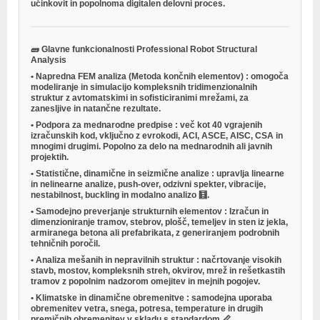
učinkovit in popolnoma digitalen delovni proces.
🧱
Glavne funkcionalnosti Professional Robot Structural
Analysis
•
Napredna FEM analiza (Metoda končnih elementov)
: omogoča
modeliranje in simulacijo kompleksnih tridimenzionalnih
struktur z avtomatskimi in sofisticiranimi mrežami, za
zanesljive in natančne rezultate.
•
Podpora za mednarodne predpise
: več kot 40 vgrajenih
izračunskih kod, vključno z evrokodi, ACI, ASCE, AISC, CSA in
mnogimi drugimi. Popolno za delo na mednarodnih ali javnih
projektih.
•
Statistične, dinamične in seizmične analize
: upravlja linearne
in nelinearne analize, push-over, odzivni spekter, vibracije,
nestabilnost, buckling in modalno analizo 🧮.
•
Samodejno preverjanje strukturnih elementov
: Izračun in
dimenzioniranje tramov, stebrov, plošč, temeljev in sten iz jekla,
armiranega betona ali prefabrikata, z generiranjem podrobnih
tehničnih poročil.
•
Analiza mešanih in nepravilnih struktur
: načrtovanje visokih
stavb, mostov, kompleksnih streh, okvirov, mrež in rešetkastih
tramov z popolnim nadzorom omejitev in mejnih pogojev.
•
Klimatske in dinamične obremenitve
: samodejna uporaba
obremenitev vetra, snega, potresa, temperature in drugih
premičnih obremenitev v skladu s standardom 📏.