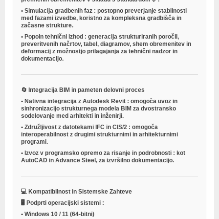
•
Simulacija gradbenih faz
: postopno preverjanje stabilnosti
med fazami izvedbe, koristno za kompleksna gradbišča in
začasne strukture.
•
Popoln tehnični izhod
: generacija strukturiranih poročil,
preveritvenih načrtov, tabel, diagramov, shem obremenitev in
deformacij z možnostjo prilagajanja za tehnični nadzor in
dokumentacijo.
🔄
Integracija BIM in pameten delovni proces
•
Nativna integracija z Autodesk Revit
: omogoča uvoz in
sinhronizacijo strukturnega modela BIM za dvostransko
sodelovanje med arhitekti in inženirji.
•
Združljivost z datotekami IFC in CIS/2
: omogoča
interoperabilnost z drugimi strukturnimi in arhitekturnimi
programi.
•
Izvoz v programsko opremo za risanje in podrobnosti
: kot
AutoCAD in Advance Steel, za izvršilno dokumentacijo.
💻
Kompatibilnost in Sistemske Zahteve
🖥️
Podprti operacijski sistemi
:
•
Windows 10 / 11
(64-bitni)