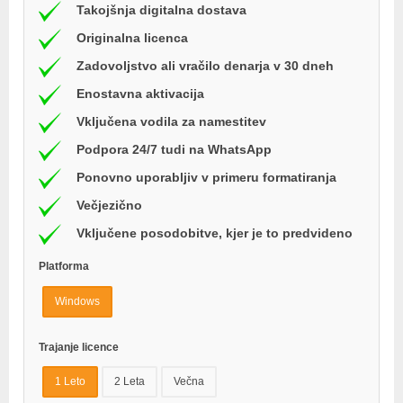
Takojšnja digitalna dostava
Originalna licenca
Zadovoljstvo ali vračilo denarja v 30 dneh
Enostavna aktivacija
Vključena vodila za namestitev
Podpora 24/7 tudi na WhatsApp
Ponovno uporabljiv v primeru formatiranja
Večjezično
Vključene posodobitve, kjer je to predvideno
Platforma
Windows
Trajanje licence
1 Leto
2 Leta
Večna