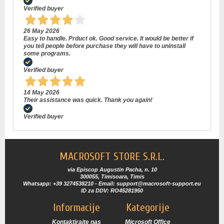
Verified buyer
26 May 2026
Easy to handle. Prduct ok. Good service. It would be better if
you tell people before purchase they will have to uninstall
some programs.
Verified buyer
14 May 2026
Their assistance was quick. Thank you again!
Verified buyer
MACROSOFT STORE S.R.L.
via Episcop Augustin Pacha, n. 10
300055, Timisoara, Timis
Whatsapp: +39 3274538210 - Email: support@macrosoft-support.eu
ID za DDV: RO45281950
Informacije
Kategorije
Kontaktirajte nas
Microsoft Office