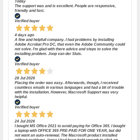
Today
The support was and is excellent. People are responsive,
friendly and fast.
Verified buyer
4 days ago
A fine and helpfull company. I had problems by installing
Adobe Acrobat Pro DC, that even the Adobe Community could
not solve. I'm glad with there advice and steps to solve the
installing problem. Joop van der Sluis.
Verified buyer
28 Jul 2026
Placing the order was easy. Afterwards, though, I received
countless emails in various languages and had a bit of trouble
with the installation. However, Macrosoft Support was very
helpful.
Verified buyer
24 Jul 2026
I bought MS Office 2021 to avoid paying for Office 365. I bought
a laptop with OFFICE 365 PRE-PAID FOR ONE YEAR, but did
not want an auto-renewal. The Macrosoft product installed
without problems, (once I had been bold enough to click on