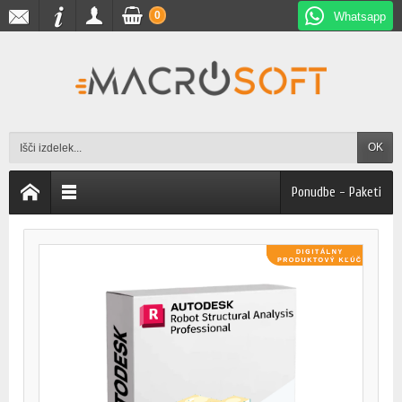
0
Whatsapp
OK
Ponudbe - Paketi