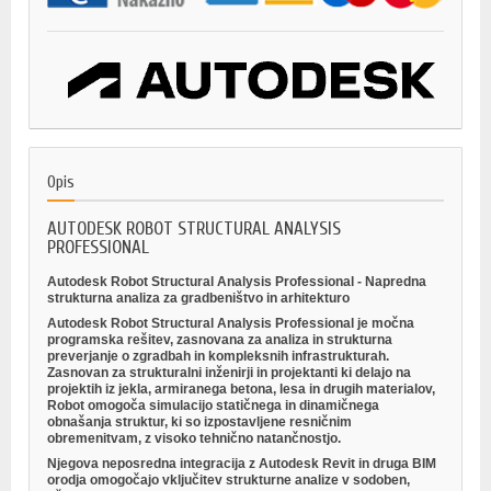
Opis
AUTODESK ROBOT STRUCTURAL ANALYSIS
PROFESSIONAL
Autodesk Robot Structural Analysis Professional - Napredna
strukturna analiza za gradbeništvo in arhitekturo
Autodesk Robot Structural Analysis Professional je močna
programska rešitev, zasnovana za
analiza in strukturna
preverjanje
o zgradbah in kompleksnih infrastrukturah.
Zasnovan za
strukturalni inženirji in projektanti
ki delajo na
projektih iz jekla, armiranega betona, lesa in drugih materialov,
Robot omogoča simulacijo statičnega in dinamičnega
obnašanja struktur, ki so izpostavljene resničnim
obremenitvam, z visoko tehnično natančnostjo.
Njegova neposredna integracija z
Autodesk Revit
in druga BIM
orodja omogočajo vključitev strukturne analize v sodoben,