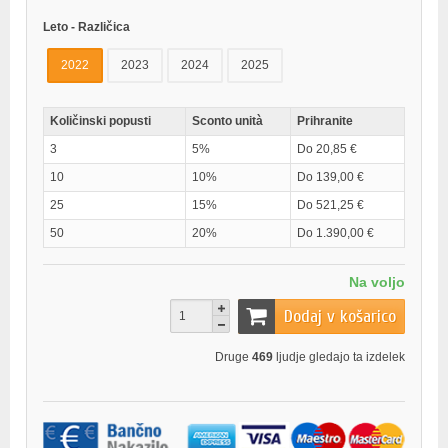
Leto - Različica
2022
2023
2024
2025
Količinski popusti
Sconto unità
Prihranite
3
5%
Do 20,85 €
10
10%
Do 139,00 €
25
15%
Do 521,25 €
50
20%
Do 1.390,00 €
Na voljo
Dodaj v košarico
Druge
469
ljudje gledajo ta izdelek