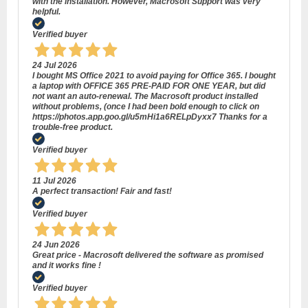
with the installation. However, Macrosoft Support was very
helpful.
Verified buyer
24 Jul 2026
I bought MS Office 2021 to avoid paying for Office 365. I bought
a laptop with OFFICE 365 PRE-PAID FOR ONE YEAR, but did
not want an auto-renewal. The Macrosoft product installed
without problems, (once I had been bold enough to click on
https://photos.app.goo.gl/u5mHi1a6RELpDyxx7 Thanks for a
trouble-free product.
Verified buyer
11 Jul 2026
A perfect transaction! Fair and fast!
Verified buyer
24 Jun 2026
Great price - Macrosoft delivered the software as promised
and it works fine !
Verified buyer