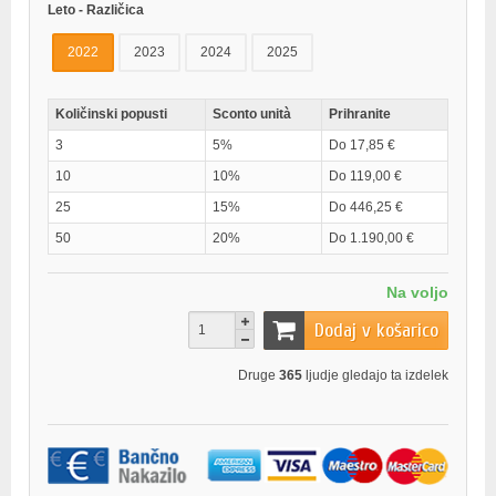
Leto - Različica
2022
2023
2024
2025
Količinski popusti
Sconto unità
Prihranite
3
5%
Do 17,85 €
10
10%
Do 119,00 €
25
15%
Do 446,25 €
50
20%
Do 1.190,00 €
Na voljo
Dodaj v košarico
Druge
365
ljudje gledajo ta izdelek