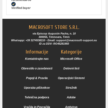
Verified buyer
MACROSOFT STORE S.R.L.
via Episcop Augustin Pacha, n. 10
300055, Timisoara, Timis
Whatsapp: +39 3274538210 - Email: support@macrosoft-support.eu
ID za DDV: RO45281950
Informacije
Kategorije
Kontaktirajte nas
Microsoft Office
Obvestilo o zasebnosti
Delovni listi
Pogoji & Pravila
Operacijski Sistemi
Uporaba piškotkov
Strežnik
Tehnična podpora
Adobe
Vračila in Povračila
Antivirus