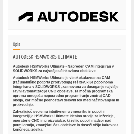
Opis
AUTODESK HSMWORKS ULTIMATE
Autodesk HSMWorks Ultimate - Napreden CAM integriran v
SOLIDWORKS za največjo učinkovitost obdelave
Autodesk HSMWorks Ultimate je visokokakovostna CAM
(računalniško podprta proizvodnja) rešitev, ki je popolnoma
integrirana v
SOLIDWORKS
, zasnovana za doseganje najvišje
ravni avtomatizacije CNC obdelave. Ta močna programska
oprema omogoča neposredno programiranje znotraj CAD
okolja, kar močno poenostavi delovni tok med načrtovanjem in
proizvodnjo.
Zahvaljujoč svojemu intuitivnemu vmesniku in popolni
integraciji je HSMWorks Ultimate idealno orodje za inženirje,
operaterje CNC in proizvajalce, ki želijo popoln nadzor nad
potmi orodja, zmanjšati čas obdelave in doseči višjo kakovost
končnega izdelka.