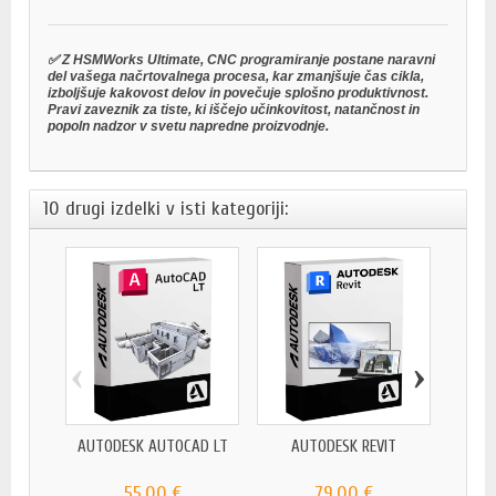
✅ Z HSMWorks Ultimate, CNC programiranje postane naravni
del vašega načrtovalnega procesa, kar zmanjšuje čas cikla,
izboljšuje kakovost delov in povečuje splošno produktivnost.
Pravi zaveznik za tiste, ki iščejo učinkovitost, natančnost in
popoln nadzor v svetu napredne proizvodnje.
10 drugi izdelki v isti kategoriji:
‹
›
AUTODESK AUTOCAD LT
AUTODESK REVIT
AU
55,00 €
79,00 €