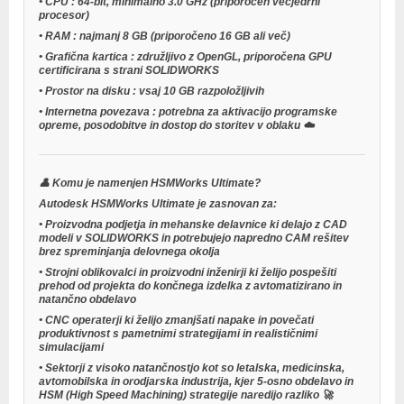
•
CPU
: 64-bit, minimalno 3.0 GHz (priporočen večjedrni
procesor)
•
RAM
: najmanj 8 GB (priporočeno 16 GB ali več)
•
Grafična kartica
: združljivo z OpenGL, priporočena GPU
certificirana s strani SOLIDWORKS
•
Prostor na disku
: vsaj 10 GB razpoložljivih
•
Internetna povezava
: potrebna za aktivacijo programske
opreme, posodobitve in dostop do storitev v oblaku ☁️
👤
Komu je namenjen HSMWorks Ultimate?
Autodesk HSMWorks Ultimate je zasnovan za:
•
Proizvodna podjetja
in
mehanske delavnice
ki delajo z CAD
modeli v SOLIDWORKS in potrebujejo napredno CAM rešitev
brez spreminjanja delovnega okolja
•
Strojni oblikovalci
in
proizvodni inženirji
ki želijo pospešiti
prehod od projekta do končnega izdelka z avtomatizirano in
natančno obdelavo
•
CNC operaterji
ki želijo zmanjšati napake in povečati
produktivnost s pametnimi strategijami in realističnimi
simulacijami
•
Sektorji z visoko natančnostjo
kot so letalska, medicinska,
avtomobilska in orodjarska industrija, kjer 5-osno obdelavo in
HSM (High Speed Machining) strategije naredijo razliko 🚀