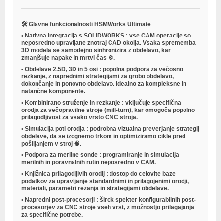
🛠
Glavne funkcionalnosti HSMWorks Ultimate
•
Nativna integracija s SOLIDWORKS
: vse CAM operacije so
neposredno upravljane znotraj CAD okolja. Vsaka sprememba
3D modela se samodejno sinhronizira z obdelavo, kar
zmanjšuje napake in mrtvi čas ⚙️.
•
Obdelave 2.5D, 3D in 5 osi
: popolna podpora za večosno
rezkanje, z naprednimi strategijami za grobo obdelavo,
dokončanje in ponovno obdelavo. Idealno za kompleksne in
natančne komponente.
•
Kombinirano struženje in rezkanje
: vključuje specifična
orodja za večopravilne stroje (mill-turn), kar omogoča popolno
prilagodljivost za vsako vrsto CNC stroja.
•
Simulacija poti orodja
: podrobna vizualna preverjanje strategij
obdelave, da se izognemo trkom in optimiziramo cikle pred
pošiljanjem v stroj 🧠.
•
Podpora za merilne sonde
: programiranje in simulacija
merilnih in poravnalnih rutin neposredno v CAM.
•
Knjižnica prilagodljivih orodij
: dostop do celovite baze
podatkov za upravljanje standardnimi in prilagojenimi orodji,
materiali, parametri rezanja in strategijami obdelave.
•
Napredni post-procesorji
: širok spekter konfigurabilnih post-
procesorjev za CNC stroje vseh vrst, z možnostjo prilagajanja
za specifične potrebe.