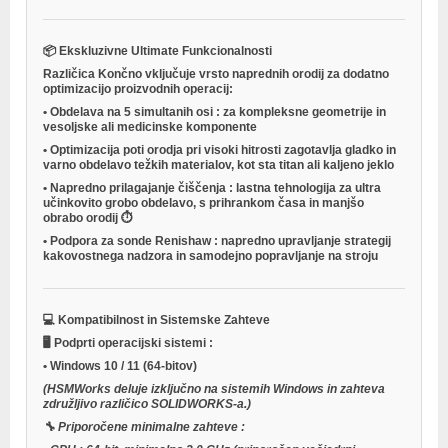
📦
Ekskluzivne Ultimate Funkcionalnosti
Različica
Končno
vključuje vrsto naprednih orodij za dodatno
optimizacijo proizvodnih operacij:
•
Obdelava na 5 simultanih osi
: za kompleksne geometrije in
vesoljske ali medicinske komponente
•
Optimizacija poti orodja pri visoki hitrosti
zagotavlja gladko in
varno obdelavo težkih materialov, kot sta titan ali kaljeno jeklo
•
Napredno prilagajanje čiščenja
: lastna tehnologija za ultra
učinkovito grobo obdelavo, s prihrankom časa in manjšo
obrabo orodij ⏱️
•
Podpora za sonde Renishaw
: napredno upravljanje strategij
kakovostnega nadzora in samodejno popravljanje na stroju
💻
Kompatibilnost in Sistemske Zahteve
🖥️
Podprti operacijski sistemi
:
•
Windows 10 / 11
(64-bitov)
(HSMWorks deluje izključno na sistemih Windows in zahteva
združljivo različico SOLIDWORKS-a.)
🔧
Priporočene minimalne zahteve
: