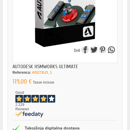
Deli
AUTODESK HSMWORKS ULTIMATE
Referenca:
AD273LO_1
119,00 €
Tasse incluse
Good
2.229
Reviews
Takojšnja digitalna dostava