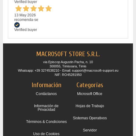
Verified buyer
13 May 2026
recomenda-se
Verified buyer
MACROSOFT STORE S.R.L.
via Episcop Augustin Pacha, n. 10
300055, Timisoara, Timis
Whatsapp: +39 3274538210 - Email: support@macrosoft-support.eu
NIF: RO45281950
Información
Categorías
Contáctanos
Microsoft Office
Información de
Hojas de Trabajo
Privacidad
Sistemas Operativos
Términos & Condiciones
Servidor
Uso de Cookies