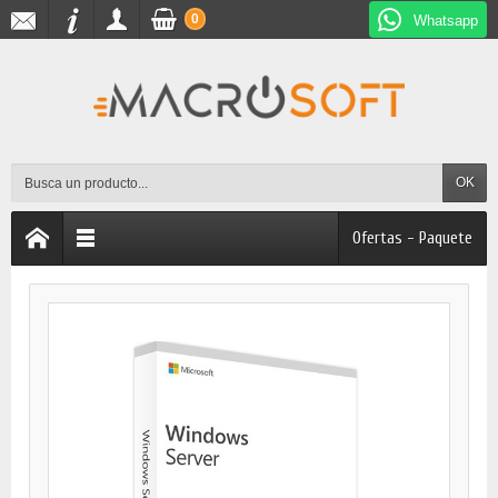
0
Whatsapp
OK
Ofertas - Paquete