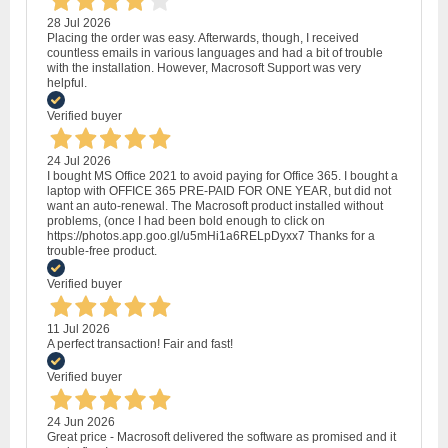
28 Jul 2026
Placing the order was easy. Afterwards, though, I received
countless emails in various languages and had a bit of trouble
with the installation. However, Macrosoft Support was very
helpful.
Verified buyer
24 Jul 2026
I bought MS Office 2021 to avoid paying for Office 365. I bought a
laptop with OFFICE 365 PRE-PAID FOR ONE YEAR, but did not
want an auto-renewal. The Macrosoft product installed without
problems, (once I had been bold enough to click on
https://photos.app.goo.gl/u5mHi1a6RELpDyxx7 Thanks for a
trouble-free product.
Verified buyer
11 Jul 2026
A perfect transaction! Fair and fast!
Verified buyer
24 Jun 2026
Great price - Macrosoft delivered the software as promised and it