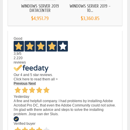
WINDOWS SERVER 2019
WINDOWS SERVER 2019 -
WIND
DATACENTER
10...
$4,951.79
$3,360.85
Good
3,9
/5
2.220
reviews
Our 4 and 5 star reviews.
Click here to read them all >
Previous
Next
Yesterday
A fine and helpfull company. I had problems by installing Adobe
Acrobat Pro DC, that even the Adobe Community could not solve.
I'm glad with there advice and steps to solve the installing
problem. Joop van der Sluis.
Verified buyer