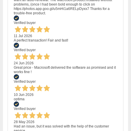
problems, (once I had been bold enough to click on
https://photos.app.goo.gl/u5mHi1a6RELpDyxx7 Thanks for a
trouble-free product.
Verified buyer
11 Jul 2026
A perfect transaction! Fair and fast!
Verified buyer
24 Jun 2026
Great price - Macrosoft delivered the software as promised and it
works fine !
Verified buyer
10 Jun 2026
optima
Verified buyer
28 May 2026
Had an issue, but it was solved with the help of the customer
service.