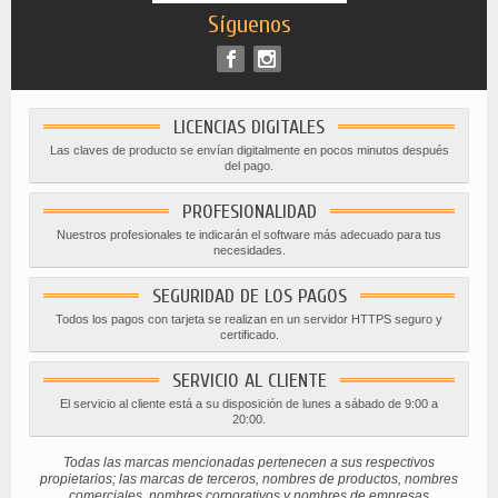
Síguenos
LICENCIAS DIGITALES
Las claves de producto se envían digitalmente en pocos minutos después
del pago.
PROFESIONALIDAD
Nuestros profesionales te indicarán el software más adecuado para tus
necesidades.
SEGURIDAD DE LOS PAGOS
Todos los pagos con tarjeta se realizan en un servidor HTTPS seguro y
certificado.
SERVICIO AL CLIENTE
El servicio al cliente está a su disposición de lunes a sábado de 9:00 a
20:00.
Todas las marcas mencionadas pertenecen a sus respectivos
propietarios; las marcas de terceros, nombres de productos, nombres
comerciales, nombres corporativos y nombres de empresas