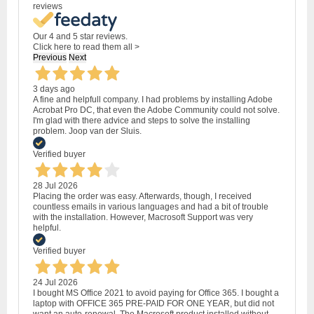
reviews
Our 4 and 5 star reviews.
Click here to read them all >
Previous
Next
3 days ago
A fine and helpfull company. I had problems by installing Adobe
Acrobat Pro DC, that even the Adobe Community could not solve.
I'm glad with there advice and steps to solve the installing
problem. Joop van der Sluis.
Verified buyer
28 Jul 2026
Placing the order was easy. Afterwards, though, I received
countless emails in various languages and had a bit of trouble
with the installation. However, Macrosoft Support was very
helpful.
Verified buyer
24 Jul 2026
I bought MS Office 2021 to avoid paying for Office 365. I bought a
laptop with OFFICE 365 PRE-PAID FOR ONE YEAR, but did not
want an auto-renewal. The Macrosoft product installed without