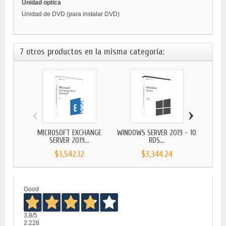
Unidad óptica
Unidad de DVD (para instalar DVD)
7 otros productos en la misma categoría:
‹
›
MICROSOFT EXCHANGE
WINDOWS SERVER 2019 - 10
WIND
SERVER 2019...
RDS...
$3,542.12
$3,344.24
Good
3,8
/5
2.228