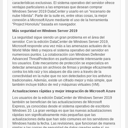
características exclusivas. El sistema operativo del servidor ofrece
ventajas particulares a las empresas que desean comprar
Windows Server 2019 DataCenter y usarlo en un "escenario de
nube híbrida". Parte de la suite es, entre otras cosas, la mejor
conexión a Microsoft Azure mediante el uso de la herramienta
"Project Honolulu" basada en navegador.
Más seguridad en Windows Server 2019
La seguridad sigue siendo un gran problema en el área del
servidor. Con la edición DataCenter de Windows Server 2019,
Microsoft responde una vez más a las amenazas actuales de la
World Wide Web y mejora el sistema operativo del servidor en
numerosos puntos. La colaboración con Windows Defender
Advanced ThreatProtection es particularmente interesante para
los usuarios. Este mecanismo de protección se especializa en
detectar amenazas sin archivos de firmas y protege eficazmente
contra los kits raíz y los ataques de día cero a través de la
conectividad en la nube que no son detectados por los antivirus
tradicionales. Además, existe un cifrado mejor y más simple, que
también incluye tráfico de red y máquinas virtuales (VM).
Actualizaciones rápidas y mejor integración de Microsoft Azure
Los usuarios de la edición DataCenter de Windows Server 2019
también se benefician de las actualizaciones de Microsoft
Express, ya conocidas desde el sistema operativo de escritorio
Windows 10. La gran ventaja es que las nuevas actualizaciones
rápidas son significativamente más pequeñas que las
actualizaciones delta que han sido comunes en los servidores de
Windows hasta la fecha. Las revisiones, que funcionan de manera
similar a las copias de seguridad de datos creadas entre sí, no