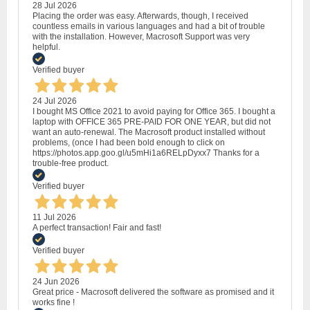
28 Jul 2026
Placing the order was easy. Afterwards, though, I received
countless emails in various languages and had a bit of trouble
with the installation. However, Macrosoft Support was very
helpful.
Verified buyer
24 Jul 2026
I bought MS Office 2021 to avoid paying for Office 365. I bought a
laptop with OFFICE 365 PRE-PAID FOR ONE YEAR, but did not
want an auto-renewal. The Macrosoft product installed without
problems, (once I had been bold enough to click on
https://photos.app.goo.gl/u5mHi1a6RELpDyxx7 Thanks for a
trouble-free product.
Verified buyer
11 Jul 2026
A perfect transaction! Fair and fast!
Verified buyer
24 Jun 2026
Great price - Macrosoft delivered the software as promised and it
works fine !