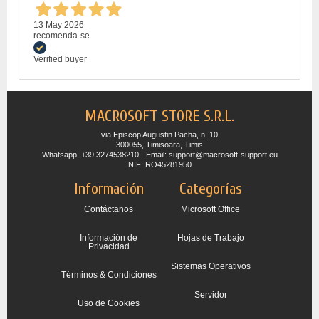
13 May 2026
recomenda-se
Verified buyer
MACROSOFT STORE S.R.L.
via Episcop Augustin Pacha, n. 10
300055, Timisoara, Timis
Whatsapp: +39 3274538210 - Email: support@macrosoft-support.eu
NIF: RO45281950
Información
Categorías
Contáctanos
Microsoft Office
Información de
Hojas de Trabajo
Privacidad
Sistemas Operativos
Términos & Condiciones
Servidor
Uso de Cookies