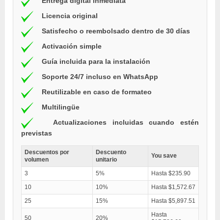
Entrega digital inmediata
Licencia original
Satisfecho o reembolsado dentro de 30 días
Activación simple
Guía incluida para la instalación
Soporte 24/7 incluso en WhatsApp
Reutilizable en caso de formateo
Multilingüe
Actualizaciones incluidas cuando estén
previstas
Descuentos por
Descuento
You save
volumen
unitario
3
5%
Hasta $235.90
10
10%
Hasta $1,572.67
25
15%
Hasta $5,897.51
Hasta
50
20%