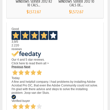
WINDOWS SERVER 2012 R2
WINDOWS SERVER 2012 10
MIC
10 CALS...
CALS DE...
SE
$1,572.67
$1,572.67
Good
3,9
/5
2.220
reviews
Our 4 and 5 star reviews.
Click here to read them all >
Previous
Next
Today
A fine and helpfull company. I had problems by installing Adobe
Acrobat Pro DC, that even the Adobe Community could not solve.
I'm glad with there advice and steps to solve the installing
problem. Joop van der Sluis.
Verified buyer