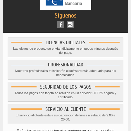
Síguenos
LICENCIAS DIGITALES
Las claves de producto se envían digitalmente en pocos minutos después
del pago.
PROFESIONALIDAD
Nuestros profesionales te indicarán el software más adecuado para tus
necesidades.
SEGURIDAD DE LOS PAGOS
Todos los pagos con tarjeta se realizan en un servidor HTTPS seguro y
certificado.
SERVICIO AL CLIENTE
El servicio al cliente está a su disposición de lunes a sábado de 9:00 a
20:00.
Todas las marcas mencionadas pertenecen a sus respectivos