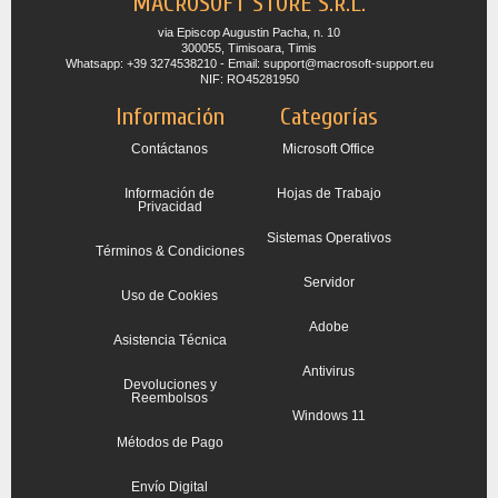
MACROSOFT STORE S.R.L.
via Episcop Augustin Pacha, n. 10
300055, Timisoara, Timis
Whatsapp: +39 3274538210 - Email: support@macrosoft-support.eu
NIF: RO45281950
Información
Categorías
Contáctanos
Microsoft Office
Información de
Hojas de Trabajo
Privacidad
Sistemas Operativos
Términos & Condiciones
Servidor
Uso de Cookies
Adobe
Asistencia Técnica
Antivirus
Devoluciones y
Reembolsos
Windows 11
Métodos de Pago
Envío Digital