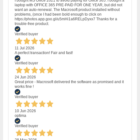
I bought MS Office 2021 to avoid paying for Office 365. I bought a
laptop with OFFICE 365 PRE-PAID FOR ONE YEAR, but did not
want an auto-renewal. The Macrosoft product installed without
problems, (once I had been bold enough to click on
https://photos.app.goo.gl/u5mHi1a6RELpDyxx7 Thanks for a
trouble-free product.
Verified buyer
11 Jul 2026
A perfect transaction! Fair and fast!
Verified buyer
24 Jun 2026
Great price - Macrosoft delivered the software as promised and it
works fine !
Verified buyer
10 Jun 2026
optima
Verified buyer
28 May 2026