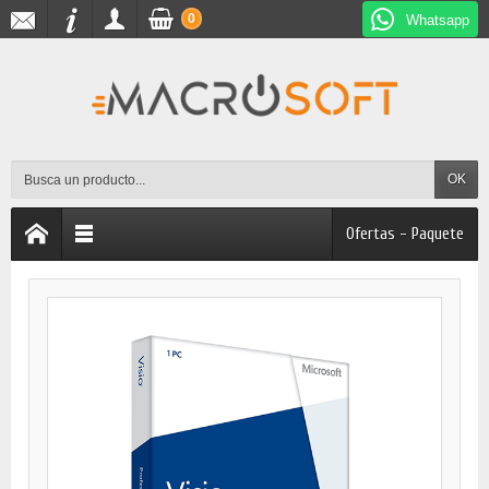
0
Whatsapp
OK
Ofertas - Paquete