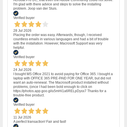
Acrobat Pro DC, that even the Adobe Community could not solve.
I'm glad with there advice and steps to solve the installing
problem. Joop van der Sluis.
Verified buyer
28 Jul 2026
Placing the order was easy. Afterwards, though, I received
countless emails in various languages and had a bit of trouble
with the installation. However, Macrosoft Support was very
helpful.
Verified buyer
24 Jul 2026
I bought MS Office 2021 to avoid paying for Office 365. I bought a
laptop with OFFICE 365 PRE-PAID FOR ONE YEAR, but did not
want an auto-renewal. The Macrosoft product installed without
problems, (once I had been bold enough to click on
https://photos.app.goo.gl/u5mHi1a6RELpDyxx7 Thanks for a
trouble-free product.
Verified buyer
11 Jul 2026
A perfect transaction! Fair and fast!