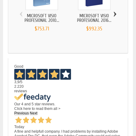
‹
›
MICROSOFT VISIO
MICROSOFT VISIO
MI
PROFESIONAL 2010...
PROFESIONAL 2016...
ST
$753.71
$992.35
Good
3,9
/5
2.220
reviews
Our 4 and 5 star reviews.
Click here to read them all >
Previous
Next
Today
A fine and helpfull company. I had problems by installing Adobe