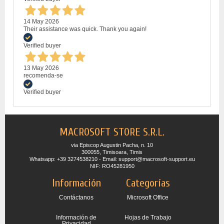
14 May 2026
Their assistance was quick. Thank you again!
Verified buyer
13 May 2026
recomenda-se
Verified buyer
MACROSOFT STORE S.R.L.
via Episcop Augustin Pacha, n. 10
300055, Timisoara, Timis
Whatsapp: +39 3274538210 - Email: support@macrosoft-support.eu
NIF: RO45281950
Información
Categorías
Contáctanos
Microsoft Office
Información de
Hojas de Trabajo
Privacidad