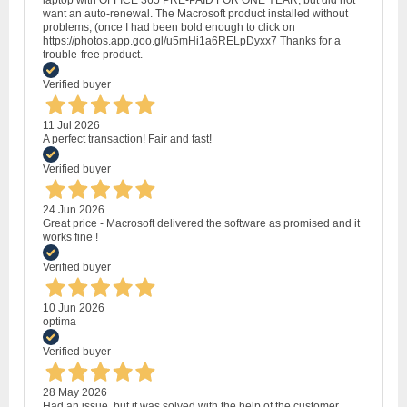
want an auto-renewal. The Macrosoft product installed without
problems, (once I had been bold enough to click on
https://photos.app.goo.gl/u5mHi1a6RELpDyxx7 Thanks for a
trouble-free product.
Verified buyer
11 Jul 2026
A perfect transaction! Fair and fast!
Verified buyer
24 Jun 2026
Great price - Macrosoft delivered the software as promised and it
works fine !
Verified buyer
10 Jun 2026
optima
Verified buyer
28 May 2026
Had an issue, but it was solved with the help of the customer