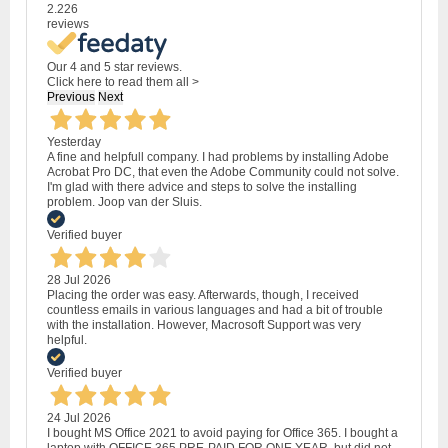
2.226
reviews
Our 4 and 5 star reviews.
Click here to read them all >
Previous
Next
Yesterday
A fine and helpfull company. I had problems by installing Adobe
Acrobat Pro DC, that even the Adobe Community could not solve.
I'm glad with there advice and steps to solve the installing
problem. Joop van der Sluis.
Verified buyer
28 Jul 2026
Placing the order was easy. Afterwards, though, I received
countless emails in various languages and had a bit of trouble
with the installation. However, Macrosoft Support was very
helpful.
Verified buyer
24 Jul 2026
I bought MS Office 2021 to avoid paying for Office 365. I bought a
laptop with OFFICE 365 PRE-PAID FOR ONE YEAR, but did not