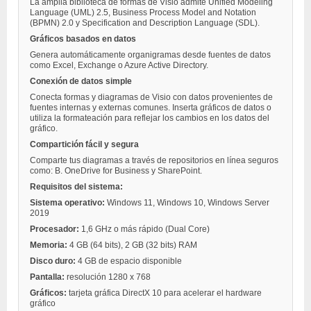
La amplia biblioteca de formas de Visio admite Unified Modeling
Language (UML) 2.5, Business Process Model and Notation
(BPMN) 2.0 y Specification and Description Language (SDL).
Gráficos basados en datos
Genera automáticamente organigramas desde fuentes de datos
como Excel, Exchange o Azure Active Directory.
Conexión de datos simple
Conecta formas y diagramas de Visio con datos provenientes de
fuentes internas y externas comunes. Inserta gráficos de datos o
utiliza la formateación para reflejar los cambios en los datos del
gráfico.
Compartición fácil y segura
Comparte tus diagramas a través de repositorios en línea seguros
como: B. OneDrive for Business y SharePoint.
Requisitos del sistema:
Sistema operativo:
Windows 11, Windows 10, Windows Server
2019
Procesador:
1,6 GHz o más rápido (Dual Core)
Memoria:
4 GB (64 bits), 2 GB (32 bits) RAM
Disco duro:
4 GB de espacio disponible
Pantalla:
resolución 1280 x 768
Gráficos:
tarjeta gráfica DirectX 10 para acelerar el hardware
gráfico