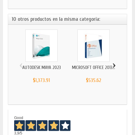
10 otros productos en la misma categoría:
‹
›
AUTODESK MAYA 2023
MICROSOFT OFFICE 2013...
$1,373.91
$535.62
MICR
Good
3,9
/5