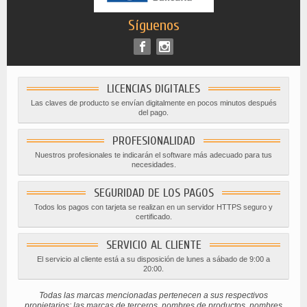
Síguenos
LICENCIAS DIGITALES
Las claves de producto se envían digitalmente en pocos minutos después
del pago.
PROFESIONALIDAD
Nuestros profesionales te indicarán el software más adecuado para tus
necesidades.
SEGURIDAD DE LOS PAGOS
Todos los pagos con tarjeta se realizan en un servidor HTTPS seguro y
certificado.
SERVICIO AL CLIENTE
El servicio al cliente está a su disposición de lunes a sábado de 9:00 a
20:00.
Todas las marcas mencionadas pertenecen a sus respectivos
propietarios; las marcas de terceros, nombres de productos, nombres