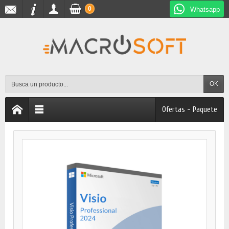
0
Whatsapp
OK
Ofertas - Paquete