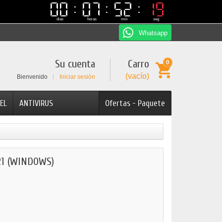
00
00
07
07
52
52
19
19
dias
horas
min
seg
Whatsapp
Su cuenta
Carro
0
(vacío)
Bienvenido
Iniciar sesión
EL
ANTIVIRUS
Ofertas - Paquete
1 (WINDOWS)