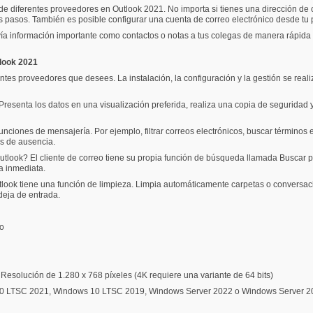
de diferentes proveedores en Outlook 2021. No importa si tienes una dirección de 
s pasos. También es posible configurar una cuenta de correo electrónico desde tu
vía información importante como contactos o notas a tus colegas de manera rápida y
tlook 2021
ntes proveedores que desees. La instalación, la configuración y la gestión se reali
l. Presenta los datos en una visualización preferida, realiza una copia de seguridad
funciones de mensajería. Por ejemplo, filtrar correos electrónicos, buscar términos e
as de ausencia.
Outlook? El cliente de correo tiene su propia función de búsqueda llamada Buscar p
a inmediata.
look tiene una función de limpieza. Limpia automáticamente carpetas o conversaci
deja de entrada.
do
Resolución de 1.280 x 768 píxeles (4K requiere una variante de 64 bits)
0 LTSC 2021, Windows 10 LTSC 2019, Windows Server 2022 o Windows Server 2