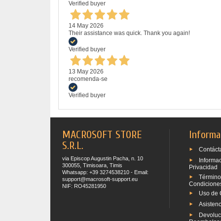
Verified buyer
14 May 2026
Their assistance was quick. Thank you again!
Verified buyer
13 May 2026
recomenda-se
Verified buyer
MACROSOFT STORE
Informa
S.R.L.
Contáct
via Episcop Augustin Pacha, n. 10
Informa
300055, Timisoara, Timis
Privacidad
Whatsapp: +39 3274538210 - Email:
Término
support@macrosoft-support.eu
Condicione
NIF: RO45281950
Uso de 
Asistenc
Devoluc