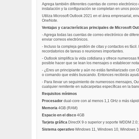
Agrega también diferentes cuentas de correo electrónico 
instalación y la configuración se completan en unos poco
Utiliza Microsoft Outlook 2021 en el área empresarial, en
OneNote.
Ventajas y características principales de Microsoft Ou
- Agrega todas las cuentas de correo electrónico de difere
enviar correos electrónicos.
- Incluso la compleja gestión de citas y contactos es fáci
recordatorios de tareas o reuniones importantes.
- Outlook simplifica la vida cotidiana y ofrece numerosas 
posible hacer que se lean los mensajes o establecer not
- ¿Eres un principiante y aún no estás familiarizado con 
o comando que estés buscando. Entonces recibirás ayud
- Para llevar un seguimiento de numerosos mensajes, Out
cualquier remitente en subcarpetas específicas en la ban
Requisitos mínimos
Procesador
dual-core con al menos 1,1 GHz o más rápi
Memoria
4GB (RAM)
Espacio en el disco
4GB
Tarjeta gráfica
DirectX 9 o superior y soporte WDDM 2.0; 
Sistema operativo
Windows 11, Windows 10, Windows 1