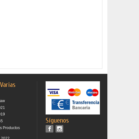
 Varias
raw
021
019
Síguenos
65
os Productos
r 2022