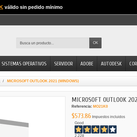
K
válido sin pedido mínimo
OK
SISTEMAS OPERATIVOS
SERVIDOR
ADOBE
AUTODESK
COR
k
MICROSOFT OUTLOOK 2021 (WINDOWS)
MICROSOFT OUTLOOK 202
Referencia:
MO21K0
$573.86
Impuestos incluidos
Good
2.228