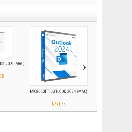
›
OK 2021 (MAC)
MICROSOFT OUTLOOK 2
86
$492.73
MICROSOFT OUTLOOK 2024 (MAC)
$771.75