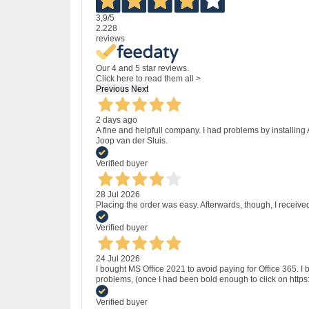
3,9
/5
2.228
reviews
Our 4 and 5 star reviews.
Click here to read them all >
Previous
Next
2 days ago
A fine and helpfull company. I had problems by installing
Joop van der Sluis.
Verified buyer
28 Jul 2026
Placing the order was easy. Afterwards, though, I receive
Verified buyer
24 Jul 2026
I bought MS Office 2021 to avoid paying for Office 365.
problems, (once I had been bold enough to click on http
Verified buyer