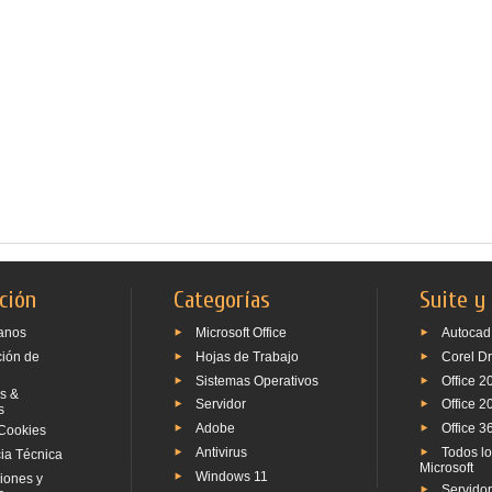
ción
Categorías
Suite y
anos
Microsoft Office
Autocad
ción de
Hojas de Trabajo
Corel D
Sistemas Operativos
Office 2
s &
Servidor
Office 2
s
Adobe
Office 3
Cookies
Antivirus
Todos l
ia Técnica
Microsoft
Windows 11
iones y
Servido