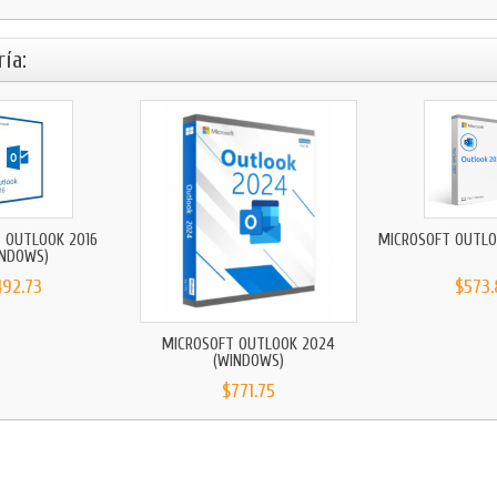
ía:
 OUTLOOK 2016
MICROSOFT OUTLO
INDOWS)
492.73
$573.
MICROSOFT OUTLOOK 2024
(WINDOWS)
$771.75