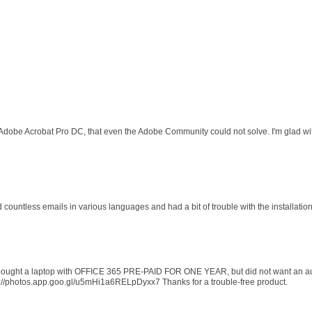
 Adobe Acrobat Pro DC, that even the Adobe Community could not solve. I'm glad wit
d countless emails in various languages and had a bit of trouble with the installati
 I bought a laptop with OFFICE 365 PRE-PAID FOR ONE YEAR, but did not want an au
s://photos.app.goo.gl/u5mHi1a6RELpDyxx7 Thanks for a trouble-free product.