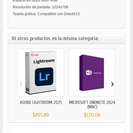
Espacio en disco duro: 4GB
Resolución de pantalla: 1024x768
Tarjeta gráfica: Compatible con DirectX10
10 otros productos en la misma categoría:
‹
›
BIT
ADOBE LIGHTROOM 2025
MICROSOFT ONENOTE 2024
(MAC)
$495.80
$1,113.06