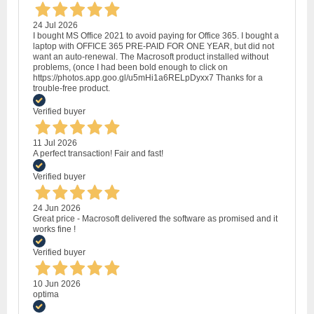
24 Jul 2026
I bought MS Office 2021 to avoid paying for Office 365. I bought a
laptop with OFFICE 365 PRE-PAID FOR ONE YEAR, but did not
want an auto-renewal. The Macrosoft product installed without
problems, (once I had been bold enough to click on
https://photos.app.goo.gl/u5mHi1a6RELpDyxx7 Thanks for a
trouble-free product.
Verified buyer
11 Jul 2026
A perfect transaction! Fair and fast!
Verified buyer
24 Jun 2026
Great price - Macrosoft delivered the software as promised and it
works fine !
Verified buyer
10 Jun 2026
optima