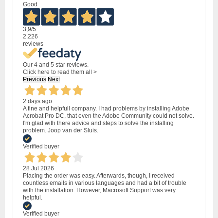
Good
3,9
/5
2.226
reviews
Our 4 and 5 star reviews.
Click here to read them all >
Previous
Next
2 days ago
A fine and helpfull company. I had problems by installing Adobe
Acrobat Pro DC, that even the Adobe Community could not solve.
I'm glad with there advice and steps to solve the installing
problem. Joop van der Sluis.
Verified buyer
28 Jul 2026
Placing the order was easy. Afterwards, though, I received
countless emails in various languages and had a bit of trouble
with the installation. However, Macrosoft Support was very
helpful.
Verified buyer