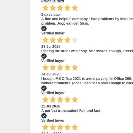
Previous
Next
2 days ago
A fine and helpfull company. I had problems by install
problem. Joop van der Sluis.
Verified buyer
28 Jul 2026
Placing the order was easy. Afterwards, though, I rece
Verified buyer
24 Jul 2026
I bought MS Office 2021 to avoid paying for Office 36
without problems, (once I had been bold enough to cli
Verified buyer
11 Jul 2026
A perfect transaction! Fair and fast!
Verified buyer