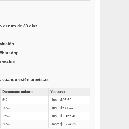
o dentro de 30 días
talación
 WhatsApp
formateo
s cuando estén previstas
Descuento unitario
You save
5%
Hasta $86.62
10%
Hasta $577.44
15%
Hasta $2,165.40
20%
Hasta $5,774.39