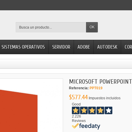
OK
SISTEMAS OPERATIVOS
SERVIDOR
ADOBE
AUTODESK
COR
MICROSOFT POWERPOINT
Referencia:
PPT019
$577.44
Impuestos incluidos
Good
2.226
Reviews