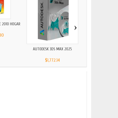
›
E 2010 HOGAR
AUTOCAD LT
80
$1,174.79
AUTODESK 3DS MAX 2025
$1,772.14