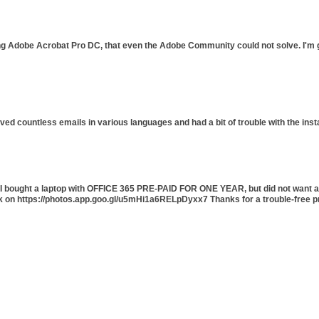
ing Adobe Acrobat Pro DC, that even the Adobe Community could not solve. I'm gl
ived countless emails in various languages and had a bit of trouble with the ins
5. I bought a laptop with OFFICE 365 PRE-PAID FOR ONE YEAR, but did not want a
ck on https://photos.app.goo.gl/u5mHi1a6RELpDyxx7 Thanks for a trouble-free p