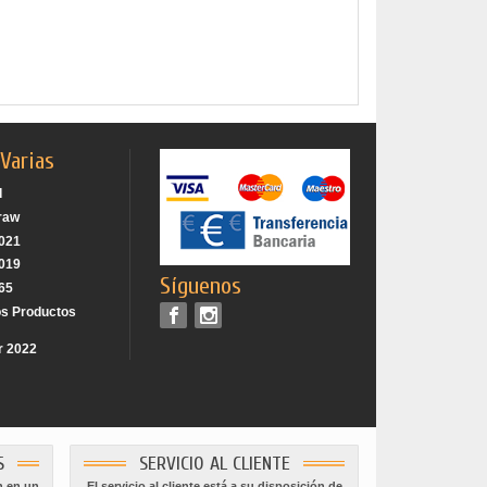
 Varias
d
raw
2021
2019
Síguenos
365
os Productos
r 2022
S
SERVICIO AL CLIENTE
n en un
El servicio al cliente está a su disposición de