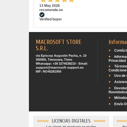
13 May 2026
recomenda-se
Verified buyer
MACROSOFT STORE
Informa
S.R.L.
Contác
via Episcop Augustin Pacha, n. 10
Informa
300055, Timisoara, Timis
Privacidad
Whatsapp: +39 3274538210 - Email:
Términ
support@macrosoft-support.eu
Condicione
NIF: RO45281950
Uso de 
Asisten
Devoluc
Reembolso
Método
Envío Di
LICENCIAS DIGITALES
Las claves de producto se envían
Nue