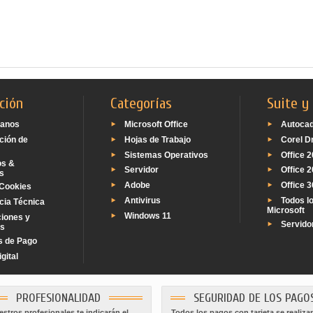
ción
Categorías
Suite y
tanos
Microsoft Office
Autoca
ción de
Hojas de Trabajo
Corel D
Sistemas Operativos
Office 
os &
Servidor
Office 
s
Adobe
Office 
Cookies
Antivirus
Todos l
cia Técnica
Microsoft
Windows 11
iones y
Servido
s
s de Pago
gital
PROFESIONALIDAD
SEGURIDAD DE LOS PAGO
stros profesionales te indicarán el
Todos los pagos con tarjeta se realiza