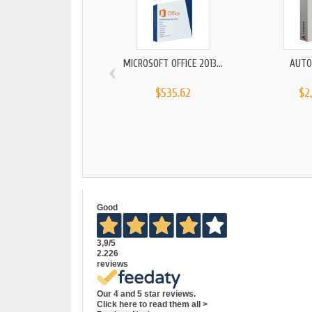
‹
MICROSOFT OFFICE 2013...
AUTO
$535.62
$2
Good
3,9
/5
2.226
reviews
Our 4 and 5 star reviews.
Click here to read them all >