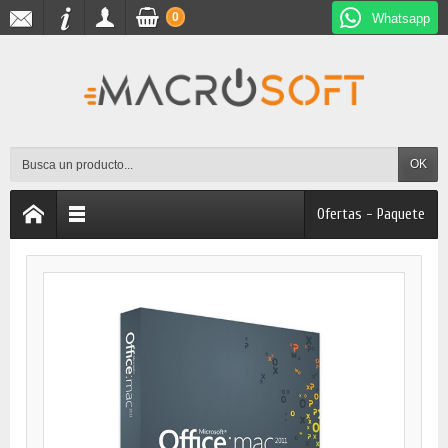
0
Whatsapp
OK
Ofertas - Paquete