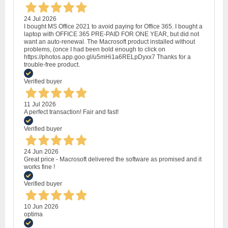
24 Jul 2026
I bought MS Office 2021 to avoid paying for Office 365. I bought a
laptop with OFFICE 365 PRE-PAID FOR ONE YEAR, but did not
want an auto-renewal. The Macrosoft product installed without
problems, (once I had been bold enough to click on
https://photos.app.goo.gl/u5mHi1a6RELpDyxx7 Thanks for a
trouble-free product.
Verified buyer
11 Jul 2026
A perfect transaction! Fair and fast!
Verified buyer
24 Jun 2026
Great price - Macrosoft delivered the software as promised and it
works fine !
Verified buyer
10 Jun 2026
optima