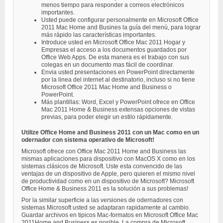
menos tiempo para responder a correos electrónicos
importantes.
Usted puede configurar personalmente en Microsoft Office
2011 Mac Home and Busines la guía del menú, para lograr
más rápido las características importantes.
Introduce usted en Microsoft Office Mac 2011 Hogar y
Empresas el acceso a los documentos guardados por
Office Web Apps. De esta manera es el trabajo con sus
colegas en un documento mas fácil de coordinar.
Envia usted presentaciones en PowerPoint directamente
por la linea del internet al destinatorio, incluso si no tiene
Microsoft Office 2011 Mac Home and Business o
PowerPoint.
Más plantillas: Word, Excel y PowerPoint ofrece en Office
Mac 2011 Home & Business extensas opciones de vistas
previas, para poder elegir un estilo rápidamente.
Utilize Office Home and Business 2011 con un Mac como en un
odernador con sistema operativo de Microsoft!
Microsoft ofrece con Office Mac 2011 Home and Business las
mismas aplicaciones para dispositivo con MacOS X como en los
sistemas clásicos de Microsoft. Uste esta convencido de las
ventajas de un dispositivo de Apple, pero quieren el mismo nivel
de productividad como en un dispositivo de Microsoft? Microsoft
Office Home & Business 2011 es la solución a sus problemas!
Por la similar superficie a las versiones de odernadores con
sistemas Microsoft usted se adaptaran rapidamente al cambio.
Guardar archivos en tipicos Mac-formatos en Microsoft Office Mac
2011Home and Business es posible. La compra de Microsoft