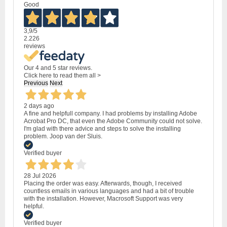
Good
3,9
/5
2.226
reviews
Our 4 and 5 star reviews.
Click here to read them all >
Previous
Next
2 days ago
A fine and helpfull company. I had problems by installing Adobe
Acrobat Pro DC, that even the Adobe Community could not solve.
I'm glad with there advice and steps to solve the installing
problem. Joop van der Sluis.
Verified buyer
28 Jul 2026
Placing the order was easy. Afterwards, though, I received
countless emails in various languages and had a bit of trouble
with the installation. However, Macrosoft Support was very
helpful.
Verified buyer