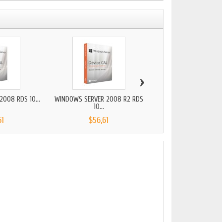
›
008 RDS 10...
WINDOWS SERVER 2008 R2 RDS
WINDOWS SERVER
10...
ESTÁNDAR
61
$56,61
$33,51