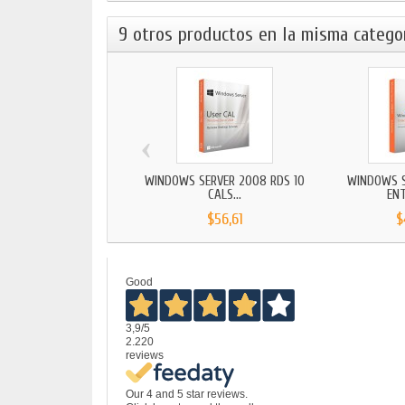
9 otros productos en la misma categor
‹
WINDOWS SERVER 2008 RDS 10
WINDOWS S
CALS...
ENT
$56,61
$
Good
3,9
/5
2.220
reviews
Our 4 and 5 star reviews.