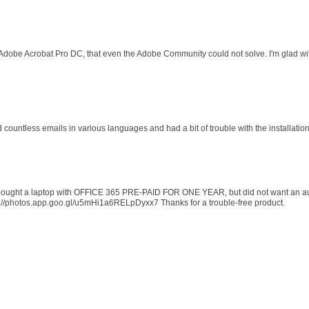
 Adobe Acrobat Pro DC, that even the Adobe Community could not solve. I'm glad wit
d countless emails in various languages and had a bit of trouble with the installati
 I bought a laptop with OFFICE 365 PRE-PAID FOR ONE YEAR, but did not want an au
s://photos.app.goo.gl/u5mHi1a6RELpDyxx7 Thanks for a trouble-free product.