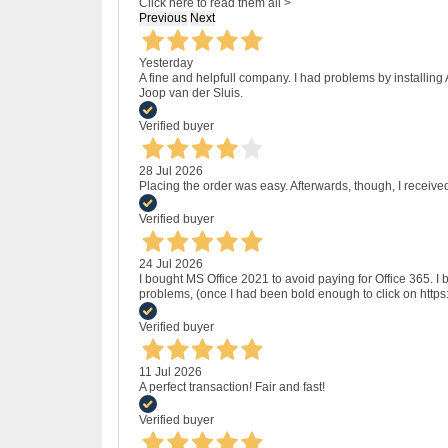
Click here to read them all >
Previous
Next
Yesterday
A fine and helpfull company. I had problems by installing
Joop van der Sluis.
Verified buyer
28 Jul 2026
Placing the order was easy. Afterwards, though, I receive
Verified buyer
24 Jul 2026
I bought MS Office 2021 to avoid paying for Office 365.
problems, (once I had been bold enough to click on http
Verified buyer
11 Jul 2026
A perfect transaction! Fair and fast!
Verified buyer