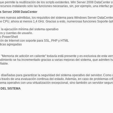
ue permite la reutilización de los scripts existentes. Win Server 2008 DataCenter of
ursos instalando solo las funciones necesarias, sin, por ejemplo, una interfaz grá
ws Server 2008 DataCenter
ones nuevas admitidas, los requisitos del sistema para Windows Server DataCent
a de CPU, ahora al menos 1,4 GHz. Gracias a esto, numerosas funciones Soporte óp
 la ejecución mínima del sistema operativo
os y cuentas de usuario.
 o PowerShell
ación de Internet con soporte para SSL, PHP y HTML
sticas agregadas
"Memoria de adición en caliente" todavía está presente y es exclusiva de esta ver
 rendimiento se ha incrementado gracias a varias mejoras del sistema, que admiten
fiable.
diseñadas para garantizar la seguridad del sistema operativo del servidor. Como 
 través de una evaluación continua del estado. Además, en caso de problemas críti
sistema operativo con una virtualización excepcional, sino también un servidor segu
 DEL SISTEMA