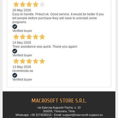
26 May 2026
Easy to handle. Prduct ok. Good service. It would be better if you
tell people before purchase they will have to uninstall some
programs.
Verified buyer
14 May 2026
Their assistance was quick. Thank you again!
Verified buyer
13 May 2026
recomenda-se
Verified buyer
MACROSOFT STORE S.R.L.
via Episcop Augustin Pacha, n. 10
300055, Timisoara, Timis
Whatsapp: +39 3274538210 - Email: support@macrosoft-support.eu