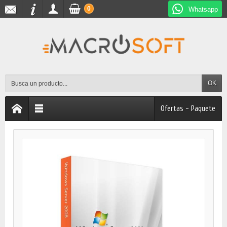
0
Whatsapp
OK
Ofertas - Paquete