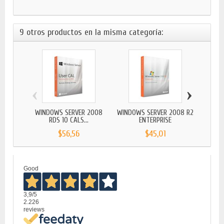
9 otros productos en la misma categoría:
‹
›
WINDOWS SERVER 2008
WINDOWS SERVER 2008 R2
WINDO
RDS 10 CALS...
ENTERPRISE
$56,56
$45,01
Good
3,9
/5
2.226
reviews