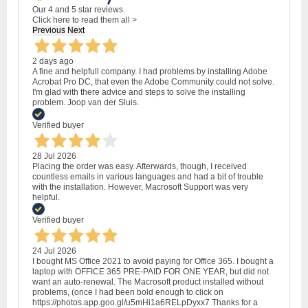
Our 4 and 5 star reviews.
Click here to read them all >
Previous
Next
2 days ago
A fine and helpfull company. I had problems by installing Adobe
Acrobat Pro DC, that even the Adobe Community could not solve.
I'm glad with there advice and steps to solve the installing
problem. Joop van der Sluis.
Verified buyer
28 Jul 2026
Placing the order was easy. Afterwards, though, I received
countless emails in various languages and had a bit of trouble
with the installation. However, Macrosoft Support was very
helpful.
Verified buyer
24 Jul 2026
I bought MS Office 2021 to avoid paying for Office 365. I bought a
laptop with OFFICE 365 PRE-PAID FOR ONE YEAR, but did not
want an auto-renewal. The Macrosoft product installed without
problems, (once I had been bold enough to click on
https://photos.app.goo.gl/u5mHi1a6RELpDyxx7 Thanks for a