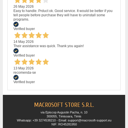
26 May 2026
Easy to handle. Prduct ok. Good service. It would be better if you
tell people before purchase they will have to uninstall some
programs.
Verified buyer
14 May 2026
Their assistance was quick. Thank you again!
Verified buyer
13 May 2026
recomenda-se
Verified buyer
MACROSOFT STORE S.R.L.
via Episcop Augustin Pacha, n. 10
300055, Timisoara, Timis
Whatsapp: +39 3274538210 - Email: support@macrosoft-support.eu
NIF: RO45281950