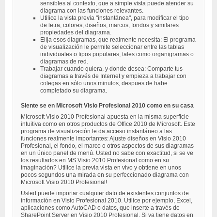
sensibles al contexto, que a simple vista puede atender su
diagrama con las funciones relevantes.
Utilice la vista previa "instantánea", para modificar el tipo
de letra, colores, diseños, marcos, fondos y similares
propiedades del diagrama.
Elija esos diagramas, que realmente necesita: El programa
de visualización le permite seleccionar entre las tablas
individuales o tipos populares, tales como organigramas o
diagramas de red.
Trabajar cuando quiera, y donde desea: Comparte tus
diagramas a través de Internet y empieza a trabajar con
colegas en sólo unos minutos, despues de habe
completado su diagrama.
Siente se en Microsoft Visio Profesional 2010 como en su casa
Microsoft Visio 2010 Profesional apuesta en la misma superficie
intuitiva como en otros productos de Office 2010 de Microsoft. Este
programa de visualización le da acceso instantáneo a las
funciones realmente importantes: Ajuste diseños en Visio 2010
Profesional, el fondo, el marco o otros aspectos de sus diagramas
en un único panel de menú. Usted no sabe con exactitud, si se ve
los resultados en MS Visio 2010 Profesional como en su
imaginación? Utilice la previa vista en vivo y obtiene en unos
pocos segundos una mirada en su perfeccionado diagrama con
Microsoft Visio 2010 Profesional!
Usted puede importar cualquier dato de existentes conjuntos de
información en Visio Profesional 2010. Utilice por ejemplo, Excel,
aplicaciones como AutoCAD o datos, que inserte a través de
SharePoint Server en Visio 2010 Profesional. Si ya tiene datos en