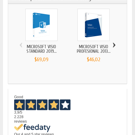
‹
›
MICROSOFT VISIO
MICROSOFT VISIO
MI
STANDARD 2019...
PROFESIONAL 2013...
ST
$69,09
$46,02
Good
3,9
/5
2.228
reviews
Our 4 and 5 star reviews.