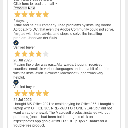
Click here to read them all >
Previous
Next
2 days ago
A fine and helpfull company. I had problems by installing Adobe
Acrobat Pro DC, that even the Adobe Community could not solve.
I'm glad with there advice and steps to solve the installing
problem. Joop van der Sluis.
Verified buyer
28 Jul 2026
Placing the order was easy. Afterwards, though, I received
countless emails in various languages and had a bit of trouble
with the installation. However, Macrosoft Support was very
helpful.
Verified buyer
24 Jul 2026
I bought MS Office 2021 to avoid paying for Office 365. I bought a
laptop with OFFICE 365 PRE-PAID FOR ONE YEAR, but did not
want an auto-renewal. The Macrosoft product installed without
problems, (once I had been bold enough to click on
https://photos.app.goo.gl/u5mHi1a6RELpDyxx7 Thanks for a
trouble-free product.