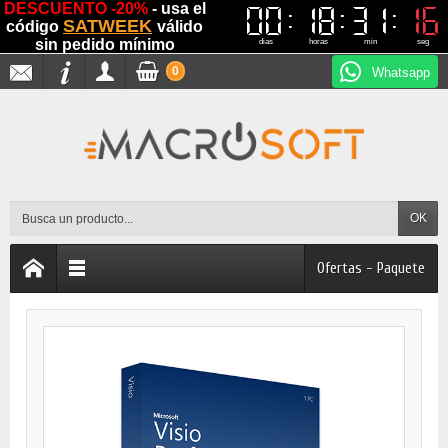
DESCUENTO -20%
- usa el
00
00
18
18
31
31
16
15
15
16
SATWEEK
código
válido
sin pedido mínimo
dias
horas
min
seg
0
Whatsapp
OK
Ofertas - Paquete