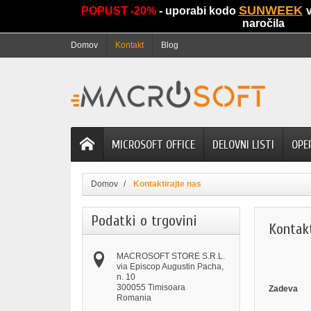
SUNWEEK
POPUST -20%
- uporabi kodo
naročila
Domov
Kontakt
Blog
MICROSOFT OFFICE
DELOVNI LISTI
OPE
Domov
Kontaktirajte nas
Podatki o trgovini
Kontakt
MACROSOFT STORE S.R.L.
via Episcop Augustin Pacha,
n. 10
300055 Timisoara
Zadeva
Romania