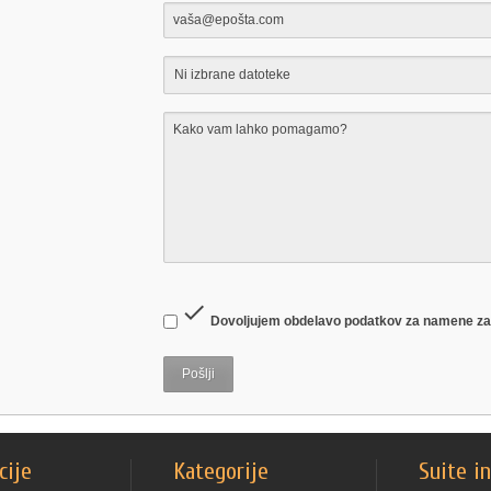
Ni izbrane datoteke

Dovoljujem obdelavo podatkov za namene za
cije
Kategorije
Suite i