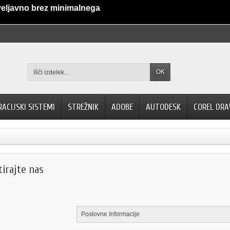
veljavno brez minimalnega
OK
RACIJSKI SISTEMI
STREŽNIK
ADOBE
AUTODESK
COREL DR
irajte nas