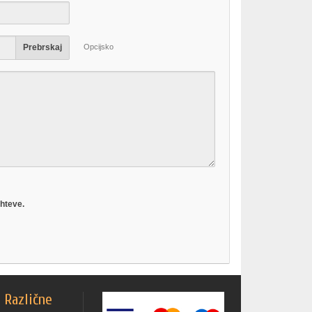
Opcijsko
Prebrskaj
hteve.
n Različne