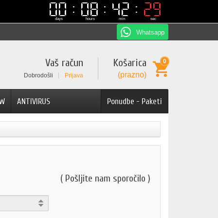
00
00
08
08
42
42
28
28
days
hours
min
sec
Whatsapp
Vaš račun
Košarica
0
(prazno)
Dobrodošli
Prijava
AW
ANTIVIRUS
Ponudbe - Paketi
( Pošljite nam sporočilo )