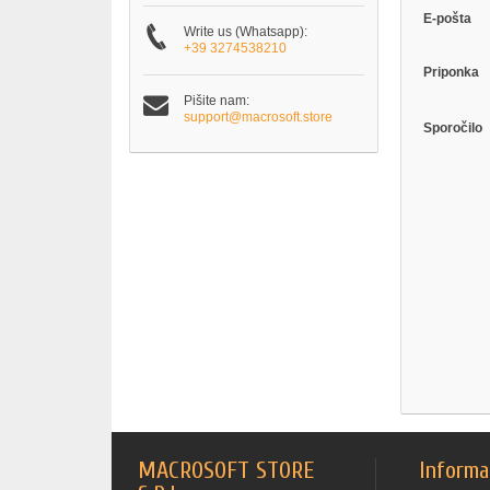
E-pošta
Write us (Whatsapp):
+39 3274538210
Priponka
Pišite nam:
support@macrosoft.store
Sporočilo
MACROSOFT STORE
Informa