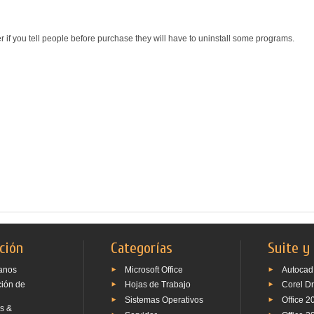
r if you tell people before purchase they will have to uninstall some programs.
ción
Categorías
Suite y
anos
Microsoft Office
Autocad
ción de
Hojas de Trabajo
Corel D
Sistemas Operativos
Office 2
s &