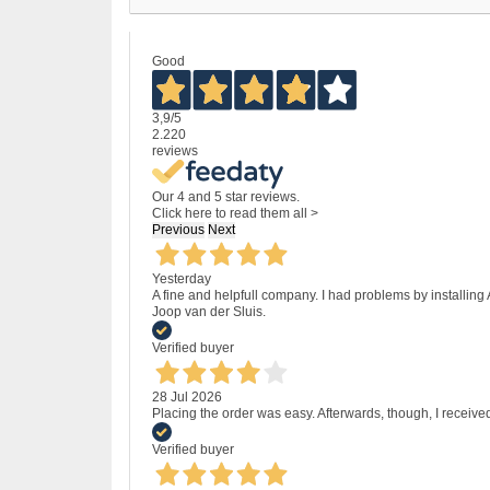
Good
3,9
/5
2.220
reviews
Our 4 and 5 star reviews.
Click here to read them all >
Previous
Next
Yesterday
A fine and helpfull company. I had problems by installing
Joop van der Sluis.
Verified buyer
28 Jul 2026
Placing the order was easy. Afterwards, though, I receive
Verified buyer