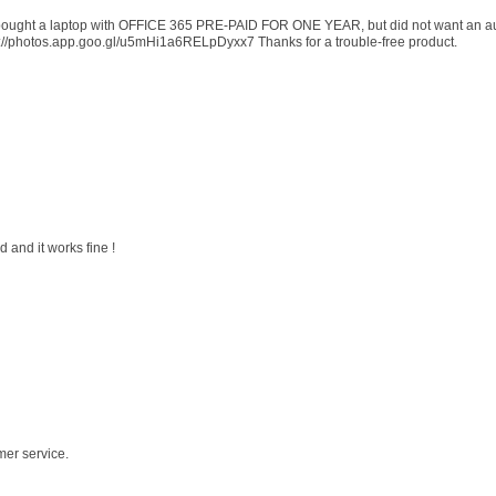
 I bought a laptop with OFFICE 365 PRE-PAID FOR ONE YEAR, but did not want an au
s://photos.app.goo.gl/u5mHi1a6RELpDyxx7 Thanks for a trouble-free product.
 and it works fine !
mer service.