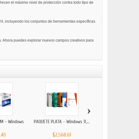
recen el máximo nivel de protección contra todo tipo de
4, incluyendo los conjuntos de herramientas específicas
 más. Ahora puedes explorar nuevos campos creativos para
›
UM - Windows
PAQUETE PLATA - Windows 11,...
PAQUETE GOLD CON L
SQL...
.43
$2,568.61
$15,909.45