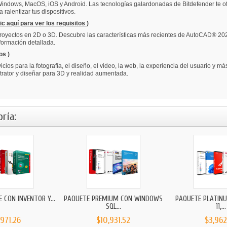
s Windows, MacOS, iOS y Android. Las tecnologías galardonadas de Bitdefender te of
ralentizar tus dispositivos.
ic aquí para ver los requisitos
)
proyectos en 2D o 3D. Descubre las características más recientes de AutoCAD® 202
nformación detallada.
tos
)
ios para la fotografía, el diseño, el video, la web, la experiencia del usuario y
ustrator y diseñar para 3D y realidad aumentada.
ría:
CON INVENTOR Y...
PAQUETE PREMIUM CON WINDOWS
PAQUETE PLATIN
SQL...
11,...
,971.26
$10,931.52
$3,962