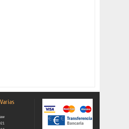
 Varias
raw
021