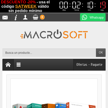
DESCUENTO -20%
- usa el
00
00
02
02
10
10
19
19
SATWEEK
código
válido
sin pedido mínimo
dias
horas
min
seg
0
Whatsapp
OK
Ofertas - Paquete