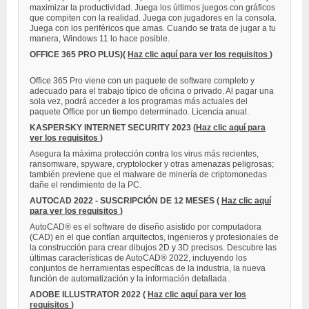
maximizar la productividad. Juega los últimos juegos con gráficos
que compiten con la realidad. Juega con jugadores en la consola.
Juega con los periféricos que amas. Cuando se trata de jugar a tu
manera, Windows 11 lo hace posible.
OFFICE 365 PRO PLUS)(
Haz clic aquí para ver los requisitos
)
Office 365 Pro viene con un paquete de software completo y
adecuado para el trabajo típico de oficina o privado. Al pagar una
sola vez, podrá acceder a los programas más actuales del
paquete Office por un tiempo determinado. Licencia anual.
KASPERSKY INTERNET SECURITY 2023
(
Haz clic aquí para
ver los requisitos
)
Asegura la máxima protección contra los virus más recientes,
ransomware, spyware, cryptolocker y otras amenazas peligrosas;
también previene que el malware de minería de criptomonedas
dañe el rendimiento de la PC.
AUTOCAD 2022 - SUSCRIPCIÓN DE 12 MESES (
Haz clic aquí
para ver los requisitos
)
AutoCAD® es el software de diseño asistido por computadora
(CAD) en el que confían arquitectos, ingenieros y profesionales de
la construcción para crear dibujos 2D y 3D precisos. Descubre las
últimas características de AutoCAD® 2022, incluyendo los
conjuntos de herramientas específicas de la industria, la nueva
función de automatización y la información detallada.
ADOBE ILLUSTRATOR 2022 (
Haz clic aquí para ver los
requisitos
)