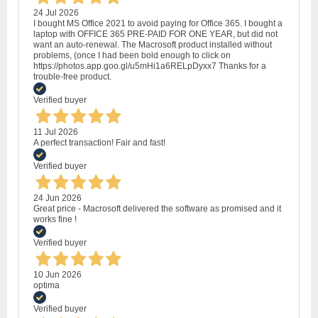
24 Jul 2026
I bought MS Office 2021 to avoid paying for Office 365. I bought a
laptop with OFFICE 365 PRE-PAID FOR ONE YEAR, but did not
want an auto-renewal. The Macrosoft product installed without
problems, (once I had been bold enough to click on
https://photos.app.goo.gl/u5mHi1a6RELpDyxx7 Thanks for a
trouble-free product.
Verified buyer
11 Jul 2026
A perfect transaction! Fair and fast!
Verified buyer
24 Jun 2026
Great price - Macrosoft delivered the software as promised and it
works fine !
Verified buyer
10 Jun 2026
optima
Verified buyer