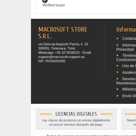
Verified buyer
MACROSOFT STORE
Informa
S.R.L.
Contáct
via Episcop Augustin Pacha, n. 10
Informa
300055, Timisoara, Timis
Privacidad
Whatsapp: +39 3274538210 - Email:
Término
support@macrosoft-support.eu
Condicione
NIF: RO45281950
Uso de 
Asistenc
Devoluc
Reembolso
Métodos
Envío Di
LICENCIAS DIGITALES
Las claves de producto se envían digitalmente
Nuestr
en pocos minutos después del pago.
m