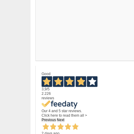
Good
3,9
/5
2.226
reviews
Our 4 and 5 star reviews.
Click here to read them all >
Previous
Next
2 days ago