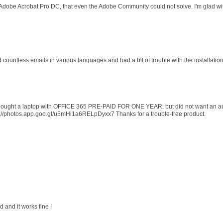
 Adobe Acrobat Pro DC, that even the Adobe Community could not solve. I'm glad wit
d countless emails in various languages and had a bit of trouble with the installati
 I bought a laptop with OFFICE 365 PRE-PAID FOR ONE YEAR, but did not want an au
s://photos.app.goo.gl/u5mHi1a6RELpDyxx7 Thanks for a trouble-free product.
 and it works fine !