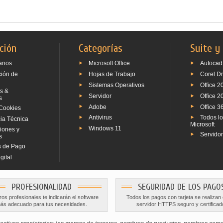
ción
Categorías
Suite y
anos
Microsoft Office
Autocad
ción de
Hojas de Trabajo
Corel D
Sistemas Operativos
Office 2
s &
Servidor
Office 2
s
Adobe
Office 3
Cookies
Antivirus
Todos l
ia Técnica
Microsoft
Windows 11
iones y
Servido
s
 de Pago
gital
PROFESIONALIDAD
SEGURIDAD DE LOS PAGO
os profesionales te indicarán el software
Todos los pagos con tarjeta se realizan
ás adecuado para tus necesidades.
servidor HTTPS seguro y certificad