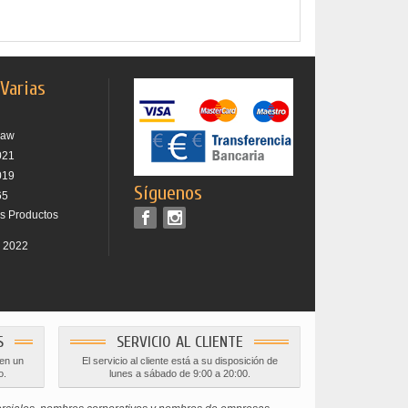
 Varias
raw
021
019
Síguenos
65
os Productos
r 2022
S
SERVICIO AL CLIENTE
 en un
El servicio al cliente está a su disposición de
o.
lunes a sábado de 9:00 a 20:00.