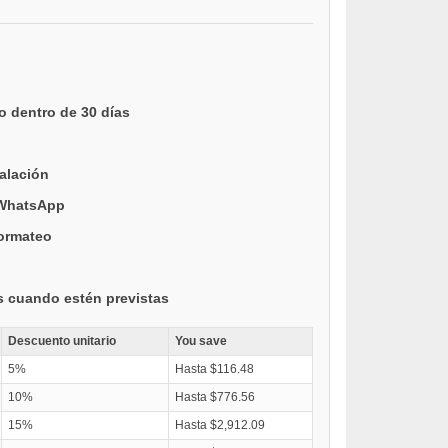
o dentro de 30 días
talación
 WhatsApp
formateo
s cuando estén previstas
Descuento unitario
You save
5%
Hasta $116.48
10%
Hasta $776.56
15%
Hasta $2,912.09