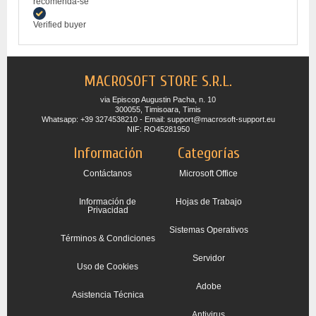
recomenda-se
Verified buyer
MACROSOFT STORE S.R.L.
via Episcop Augustin Pacha, n. 10
300055, Timisoara, Timis
Whatsapp: +39 3274538210 - Email: support@macrosoft-support.eu
NIF: RO45281950
Información
Categorías
Contáctanos
Microsoft Office
Información de
Hojas de Trabajo
Privacidad
Sistemas Operativos
Términos & Condiciones
Servidor
Uso de Cookies
Adobe
Asistencia Técnica
Antivirus