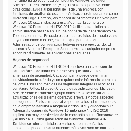
herramienta de seguridad completa de Windows Defender
Advanced Threat Protection (ATP). El sistema operativo, entre
otras cosas, ayuda al personal de TI de una empresa con
funciones de análisis de escritorio. Aplicaciones importantes como
Microsoft Edge, Cortana, Whiteboard de Microsoft o OneNote para
Windows 10 están listas para usar. Además, la compra de
Windows 10 Enterprise N LTSC 2019 facilita la transición a la
administración basada en la nube por parte del departamento de
TI de una empresa. Es posible que algunos flujos de trabajo ya se
hayan cambiado a Intune, mientras que para otros el
Administrador de configuración todavía se está ejecutando. El
acceso a Microsoft Enterprise Store permite a cualquier empresa
encontrar fácilmente las aplicaciones adecuadas.
Mejoras de seguridad
Windows 10 Enterprise N LTSC 2019 incluye una colección de
características de informes interactivos que analizan las
amenazas de seguridad. Cada compañía puede determinar
individualmente cuándo y cómo quiere estar informada sobre los
peligros. Estas son medidas de seguridad integradas asociadas
con Azure, Office, Microsoft Cloud y otras aplicaciones. Microsoft
Secure Score claramente agrupa datos del software antivirus,
actualizaciones del sistema operativo, firewalls y otros aspectos
de seguridad. El sistema operativo permite a los administradores
de la empresa habilitar o bloquear ciertas URL y direcciones IP.
Además, la compra de Windows 10 Enterprise N LTSC 2019
implica una mayor protección de la compañía contra Ransomware
y el uso de la última generación de Windows Defender ATP.
También se admite el inicio de sesión sin contraseña: los
empleados pueden usar la autenticación avanzada de múltiples