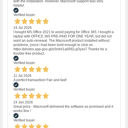
with the installation. However, Macrosoft Support was very
helpful.
Verified buyer
24 Jul 2026
I bought MS Office 2021 to avoid paying for Office 365. I bought a
laptop with OFFICE 365 PRE-PAID FOR ONE YEAR, but did not
want an auto-renewal. The Macrosoft product installed without
problems, (once I had been bold enough to click on
https://photos.app.goo.gl/u5mHi1a6RELpDyxx7 Thanks for a
trouble-free product.
Verified buyer
11 Jul 2026
A perfect transaction! Fair and fast!
Verified buyer
24 Jun 2026
Great price - Macrosoft delivered the software as promised and it
works fine !
Verified buyer