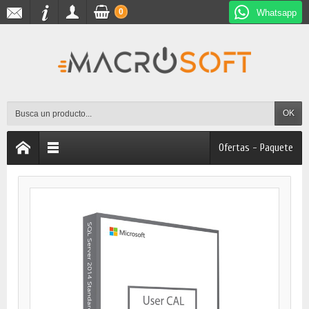
0
Whatsapp
OK
Ofertas - Paquete