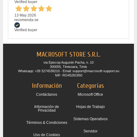
Verified buyer
13 May 2026
recomenda-se
Verified buyer
MACROSOFT STORE S.R.L.
via Episcop Augustin Pacha, n. 10
300055, Timisoara, Timis
Whatsapp: +39 3274538210 - Email: support@macrosoft-support.eu
NIF: RO45281950
Información
Categorías
Contáctanos
Microsoft Office
Información de
Hojas de Trabajo
Privacidad
Sistemas Operativos
Términos & Condiciones
Servidor
Uso de Cookies