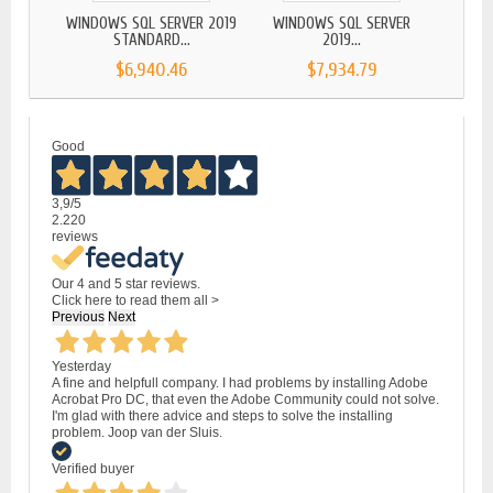
WINDOWS SQL SERVER 2019
WINDOWS SQL SERVER
MICR
STANDARD...
2019...
$6,940.46
$7,934.79
Good
3,9
/5
2.220
reviews
Our 4 and 5 star reviews.
Click here to read them all >
Previous
Next
Yesterday
A fine and helpfull company. I had problems by installing Adobe
Acrobat Pro DC, that even the Adobe Community could not solve.
I'm glad with there advice and steps to solve the installing
problem. Joop van der Sluis.
Verified buyer