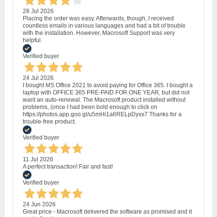
28 Jul 2026
Placing the order was easy. Afterwards, though, I received
countless emails in various languages and had a bit of trouble
with the installation. However, Macrosoft Support was very
helpful.
Verified buyer
24 Jul 2026
I bought MS Office 2021 to avoid paying for Office 365. I bought a
laptop with OFFICE 365 PRE-PAID FOR ONE YEAR, but did not
want an auto-renewal. The Macrosoft product installed without
problems, (once I had been bold enough to click on
https://photos.app.goo.gl/u5mHi1a6RELpDyxx7 Thanks for a
trouble-free product.
Verified buyer
11 Jul 2026
A perfect transaction! Fair and fast!
Verified buyer
24 Jun 2026
Great price - Macrosoft delivered the software as promised and it