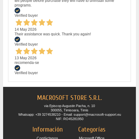
tell people before purchase they will have to uninstall some
programs.
Verified buyer
14 May 2026
Their assistance was quick. Thank you again!
Verified buyer
13 May 2026
recomenda-se
Verified buyer
MACROSOFT STORE S.R.L.
via Episcop Augustin Pacha, n. 10
300055, Timisoara, Timis
Whatsapp: +39 3274538210 - Email: support@macrosoft-support.eu
NIF: RO45281950
Información
Categorías
Contáctanos
Microsoft Office