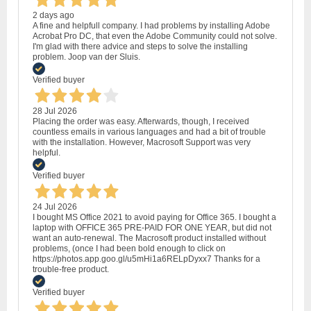
2 days ago
A fine and helpfull company. I had problems by installing Adobe
Acrobat Pro DC, that even the Adobe Community could not solve.
I'm glad with there advice and steps to solve the installing
problem. Joop van der Sluis.
Verified buyer
28 Jul 2026
Placing the order was easy. Afterwards, though, I received
countless emails in various languages and had a bit of trouble
with the installation. However, Macrosoft Support was very
helpful.
Verified buyer
24 Jul 2026
I bought MS Office 2021 to avoid paying for Office 365. I bought a
laptop with OFFICE 365 PRE-PAID FOR ONE YEAR, but did not
want an auto-renewal. The Macrosoft product installed without
problems, (once I had been bold enough to click on
https://photos.app.goo.gl/u5mHi1a6RELpDyxx7 Thanks for a
trouble-free product.
Verified buyer