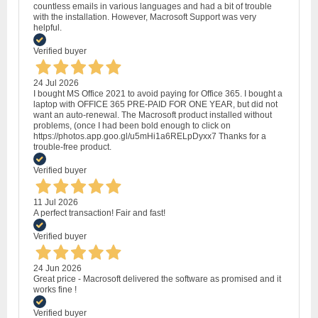
countless emails in various languages and had a bit of trouble
with the installation. However, Macrosoft Support was very
helpful.
Verified buyer
24 Jul 2026
I bought MS Office 2021 to avoid paying for Office 365. I bought a
laptop with OFFICE 365 PRE-PAID FOR ONE YEAR, but did not
want an auto-renewal. The Macrosoft product installed without
problems, (once I had been bold enough to click on
https://photos.app.goo.gl/u5mHi1a6RELpDyxx7 Thanks for a
trouble-free product.
Verified buyer
11 Jul 2026
A perfect transaction! Fair and fast!
Verified buyer
24 Jun 2026
Great price - Macrosoft delivered the software as promised and it
works fine !
Verified buyer