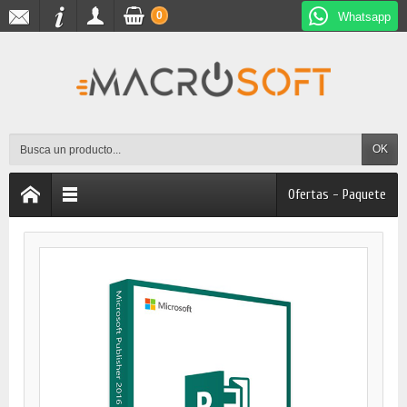
0
Whatsapp
OK
Ofertas - Paquete