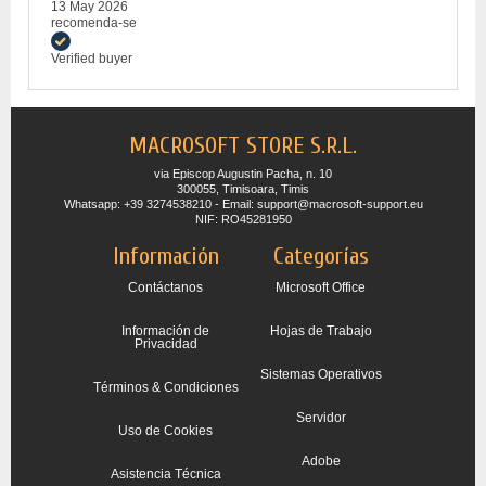
13 May 2026
recomenda-se
Verified buyer
MACROSOFT STORE S.R.L.
via Episcop Augustin Pacha, n. 10
300055, Timisoara, Timis
Whatsapp: +39 3274538210 - Email: support@macrosoft-support.eu
NIF: RO45281950
Información
Categorías
Contáctanos
Microsoft Office
Información de
Hojas de Trabajo
Privacidad
Sistemas Operativos
Términos & Condiciones
Servidor
Uso de Cookies
Adobe
Asistencia Técnica