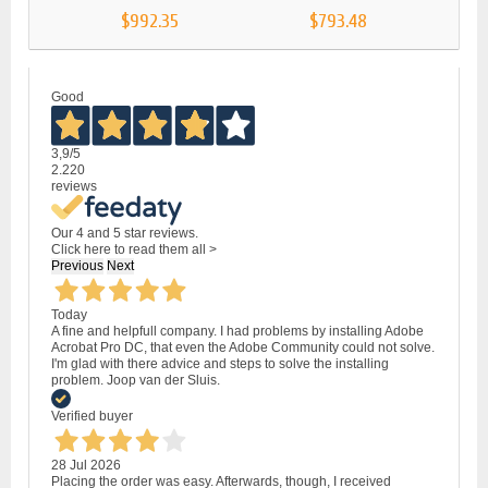
$992.35
$793.48
Good
3,9
/5
2.220
reviews
Our 4 and 5 star reviews.
Click here to read them all >
Previous
Next
Today
A fine and helpfull company. I had problems by installing Adobe
Acrobat Pro DC, that even the Adobe Community could not solve.
I'm glad with there advice and steps to solve the installing
problem. Joop van der Sluis.
Verified buyer
28 Jul 2026
Placing the order was easy. Afterwards, though, I received