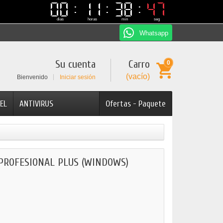
00
00
11
11
38
38
47
46
46
47
dias
horas
min
seg
Whatsapp
Su cuenta
Carro
0
(vacío)
Bienvenido
Iniciar sesión
EL
ANTIVIRUS
Ofertas - Paquete
 PROFESIONAL PLUS (WINDOWS)