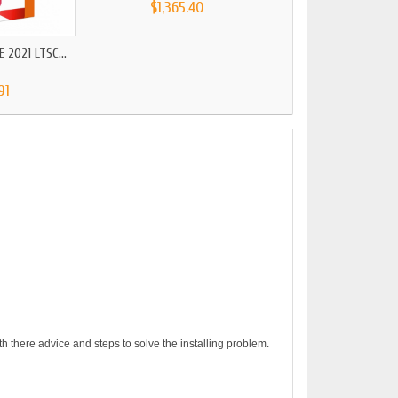
$1,365.40
 2021 LTSC...
91
h there advice and steps to solve the installing problem.