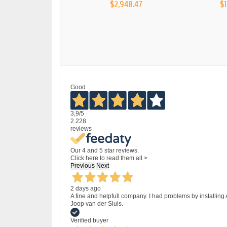
$2,948.47
$1
Good
3,9
/5
2.228
reviews
Our 4 and 5 star reviews.
Click here to read them all >
Previous
Next
2 days ago
A fine and helpfull company. I had problems by installing
Joop van der Sluis.
Verified buyer