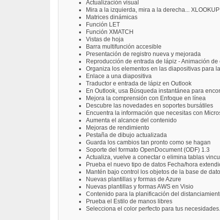
Actualización visual
Mira a la izquierda, mira a la derecha... XLOOKUP
Matrices dinámicas
Función LET
Función XMATCH
Vistas de hoja
Barra multifunción accesible
Presentación de registro nueva y mejorada
Reproducción de entrada de lápiz - Animación de d
Organiza los elementos en las diapositivas para la
Enlace a una diapositiva
Traductor e entrada de lápiz en Outlook
En Outlook, usa Búsqueda instantánea para encon
Mejora la comprensión con Enfoque en línea
Descubre las novedades en soportes bursátiles
Encuentra la información que necesitas con Micro
Aumenta el alcance del contenido
Mejoras de rendimiento
Pestaña de dibujo actualizada
Guarda los cambios tan pronto como se hagan
Soporte del formato OpenDocument (ODF) 1.3
Actualiza, vuelve a conectar o elimina tablas vinc
Prueba el nuevo tipo de datos Fecha/hora extend
Mantén bajo control los objetos de la base de dat
Nuevas plantillas y formas de Azure
Nuevas plantillas y formas AWS en Visio
Contenido para la planificación del distanciamient
Prueba el Estilo de manos libres
Selecciona el color perfecto para tus necesidades