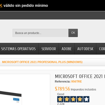
K
válido sin pedido mínimo
OK
SISTEMAS OPERATIVOS
SERVIDOR
ADOBE
AUTODESK
COR
MICROSOFT OFFICE 2021 PROFESIONAL PLUS (WINDOWS)
MICROSOFT OFFICE 2021
Referencia:
956TRE
$789.56
Impuestos incluidos
Good
2.228