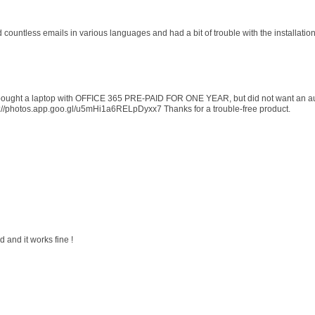
d countless emails in various languages and had a bit of trouble with the installati
 I bought a laptop with OFFICE 365 PRE-PAID FOR ONE YEAR, but did not want an au
s://photos.app.goo.gl/u5mHi1a6RELpDyxx7 Thanks for a trouble-free product.
 and it works fine !