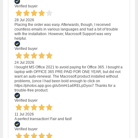
Verified buyer
28 Jul 2026
Placing the order was easy. Afterwards, though, I received
countless emails in various languages and had a bit of trouble
with the installation. However, Macrosoft Support was very
helpful.
Verified buyer
24 Jul 2026
I bought MS Office 2021 to avoid paying for Office 365. I bought a
laptop with OFFICE 365 PRE-PAID FOR ONE YEAR, but did not
want an auto-renewal. The Macrosoft product installed without
problems, (once I had been bold enough to click on
https://photos.app.goo.gl/u5mHi1a6RELpDyxx7 Thanks for a
trouble-free product.
Verified buyer
11 Jul 2026
A perfect transaction! Fair and fast!
Verified buyer