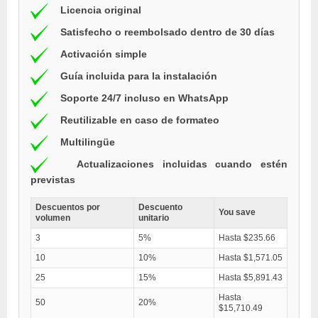
Licencia original
Satisfecho o reembolsado dentro de 30 días
Activación simple
Guía incluida para la instalación
Soporte 24/7 incluso en WhatsApp
Reutilizable en caso de formateo
Multilingüe
Actualizaciones incluidas cuando estén
previstas
Descuentos por
Descuento
You save
volumen
unitario
3
5%
Hasta $235.66
10
10%
Hasta $1,571.05
25
15%
Hasta $5,891.43
Hasta
50
20%
$15,710.49