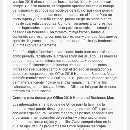
versión 2019 ofrece muchas herramientas útiles y que ahorran
tiempo. De esta manera, el programa aprende durante el trabajo
del usuario y reconoce los modelos de trabajo, para que puedan
proporcionar sugerencias más adecuadas en el futuro. Para un
inicio rápido y un diseño exitoso, puede elegir un modelo entre
más de cuarenta categorías. Como en versiones anteriores, los
datos ingresados ​​se pueden usar para crear cálculos complejos
basados ​​en fórmulas. Con formato, minigráficos y tablas, el
contenido se presenta con mucha precisión y claridad. Los nuevos
tipos de diagrama le permiten presentar pronósticos y tendencias
aún más convenientemente.
El portátil digital OneNote es adecuado tanto para uso profesional
como privado, facilitando la organización del usuario. Las ideas se
pueden recopilar en diferentes subcategorías y se pueden
recuperar fácilmente con la función de búsqueda. Los datos
ingresados ​​se pueden cambiar con el teclado, el resaltador o el
lápiz. Los compradores de Office 2019 Home and Business Macs
también tendrán acceso a Outlook 2019, para que puedan trabajar
de manera eficiente incluso mientras viajan. Finalmente, los
calendarios, contactos y archivos de Office se integran de manera
práctica en la aplicación.
Compre para descargar Office 2019 Home and Business Mac
Los interesados ​​en el paquete de Office para la familia o la
empresa. Aquí puede descargar los programas de Office probados
con descarga segura. De esta manera, es posible acceder a los
programas internacionales de escritura y presentación más
populares de forma rápida y sencilla. Cada computadora en la
que se ejecutan los programas de Office requiere su propia