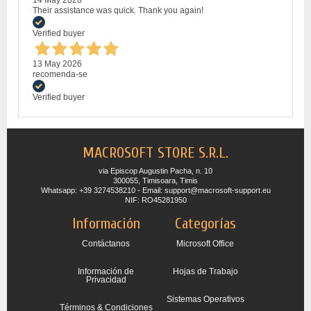
Their assistance was quick. Thank you again!
Verified buyer
13 May 2026
recomenda-se
Verified buyer
MACROSOFT STORE S.R.L.
via Episcop Augustin Pacha, n. 10
300055, Timisoara, Timis
Whatsapp: +39 3274538210 - Email: support@macrosoft-support.eu
NIF: RO45281950
Información
Categorías
Contáctanos
Microsoft Office
Información de
Hojas de Trabajo
Privacidad
Sistemas Operativos
Términos & Condiciones