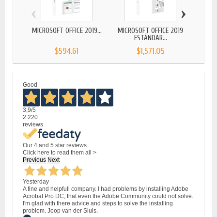
‹
›
MICROSOFT OFFICE 2019...
MICROSOFT OFFICE 2019
MICR
ESTÁNDAR...
$594.61
$1,571.05
Good
3,9
/5
2.220
reviews
Our 4 and 5 star reviews.
Click here to read them all >
Previous
Next
Yesterday
A fine and helpfull company. I had problems by installing Adobe
Acrobat Pro DC, that even the Adobe Community could not solve.
I'm glad with there advice and steps to solve the installing
problem. Joop van der Sluis.