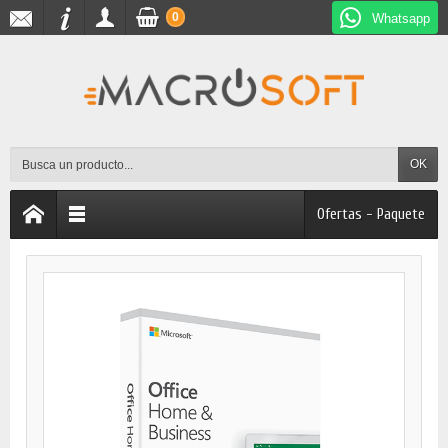
0
Whatsapp
OK
Ofertas - Paquete