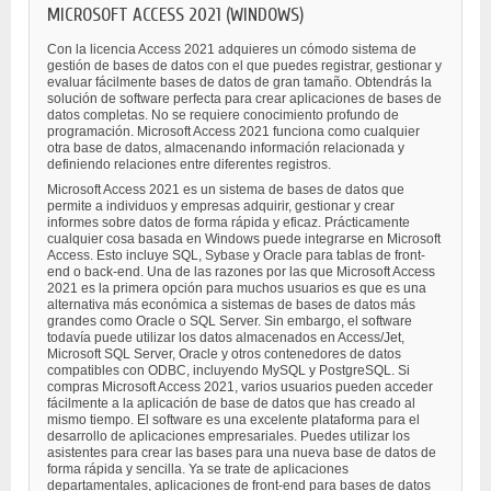
MICROSOFT ACCESS 2021 (WINDOWS)
Con la licencia Access 2021 adquieres un cómodo sistema de
gestión de bases de datos con el que puedes registrar, gestionar y
evaluar fácilmente bases de datos de gran tamaño. Obtendrás la
solución de software perfecta para crear aplicaciones de bases de
datos completas. No se requiere conocimiento profundo de
programación. Microsoft Access 2021 funciona como cualquier
otra base de datos, almacenando información relacionada y
definiendo relaciones entre diferentes registros.
Microsoft Access 2021 es un sistema de bases de datos que
permite a individuos y empresas adquirir, gestionar y crear
informes sobre datos de forma rápida y eficaz. Prácticamente
cualquier cosa basada en Windows puede integrarse en Microsoft
Access. Esto incluye SQL, Sybase y Oracle para tablas de front-
end o back-end. Una de las razones por las que Microsoft Access
2021 es la primera opción para muchos usuarios es que es una
alternativa más económica a sistemas de bases de datos más
grandes como Oracle o SQL Server. Sin embargo, el software
todavía puede utilizar los datos almacenados en Access/Jet,
Microsoft SQL Server, Oracle y otros contenedores de datos
compatibles con ODBC, incluyendo MySQL y PostgreSQL. Si
compras Microsoft Access 2021, varios usuarios pueden acceder
fácilmente a la aplicación de base de datos que has creado al
mismo tiempo. El software es una excelente plataforma para el
desarrollo de aplicaciones empresariales. Puedes utilizar los
asistentes para crear las bases para una nueva base de datos de
forma rápida y sencilla. Ya se trate de aplicaciones
departamentales, aplicaciones de front-end para bases de datos