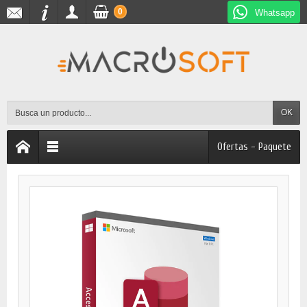
0
Whatsapp
OK
Ofertas - Paquete