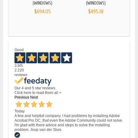
(WINDOWS)
(WINDOWS)
$694.05
$495.18
MICRO
Good
3,9
/5
2.220
reviews
Our 4 and 5 star reviews.
Click here to read them all >
Previous
Next
Today
A fine and helpfull company. I had problems by installing Adobe
Acrobat Pro DC, that even the Adobe Community could not solve.
I'm glad with there advice and steps to solve the installing
problem. Joop van der Sluis.