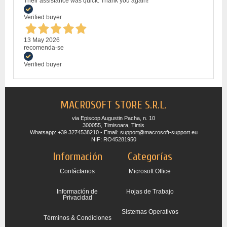
Their assistance was quick. Thank you again!
Verified buyer
13 May 2026
recomenda-se
Verified buyer
MACROSOFT STORE S.R.L.
via Episcop Augustin Pacha, n. 10
300055, Timisoara, Timis
Whatsapp: +39 3274538210 - Email: support@macrosoft-support.eu
NIF: RO45281950
Información
Categorías
Contáctanos
Microsoft Office
Información de
Hojas de Trabajo
Privacidad
Sistemas Operativos
Términos & Condiciones