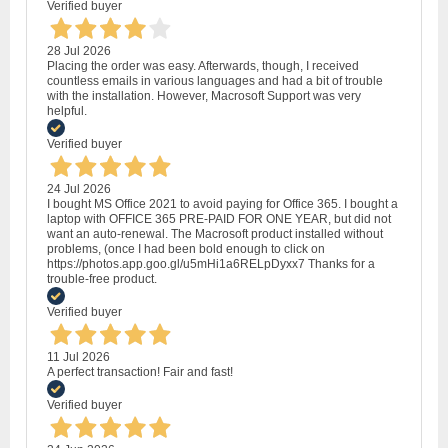
Verified buyer
28 Jul 2026
Placing the order was easy. Afterwards, though, I received
countless emails in various languages and had a bit of trouble
with the installation. However, Macrosoft Support was very
helpful.
Verified buyer
24 Jul 2026
I bought MS Office 2021 to avoid paying for Office 365. I bought a
laptop with OFFICE 365 PRE-PAID FOR ONE YEAR, but did not
want an auto-renewal. The Macrosoft product installed without
problems, (once I had been bold enough to click on
https://photos.app.goo.gl/u5mHi1a6RELpDyxx7 Thanks for a
trouble-free product.
Verified buyer
11 Jul 2026
A perfect transaction! Fair and fast!
Verified buyer