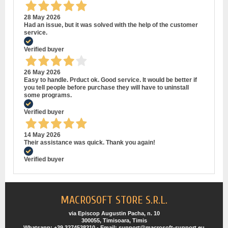
28 May 2026
Had an issue, but it was solved with the help of the customer
service.
Verified buyer
26 May 2026
Easy to handle. Prduct ok. Good service. It would be better if
you tell people before purchase they will have to uninstall
some programs.
Verified buyer
14 May 2026
Their assistance was quick. Thank you again!
Verified buyer
MACROSOFT STORE S.R.L.
via Episcop Augustin Pacha, n. 10
300055, Timisoara, Timis
Whatsapp: +39 3274538210 - Email: support@macrosoft-support.eu