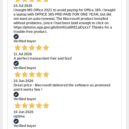
24 Jul 2026
I bought MS Office 2021 to avoid paying for Office 365. I bought
a laptop with OFFICE 365 PRE-PAID FOR ONE YEAR, but did
not want an auto-renewal. The Macrosoft product installed
without problems, (once I had been bold enough to click on
https://photos.app.goo.gl/u5mHi1a6RELpDyxx7 Thanks for a
trouble-free product.
Verified buyer
11 Jul 2026
A perfect transaction! Fair and fast!
Verified buyer
24 Jun 2026
Great price - Macrosoft delivered the software as promised
and it works fine !
Verified buyer
10 Jun 2026
optima
Verified buyer