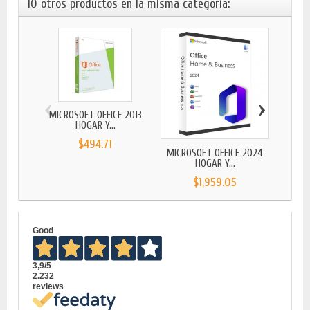
10 otros productos en la misma categoría:
‹
›
MICROSOFT OFFICE 2013
HOGAR Y...
$494.71
MICROSOFT OFFICE 2024
ADOBE
HOGAR Y...
$1,959.05
Good
3,9
/5
2.232
reviews