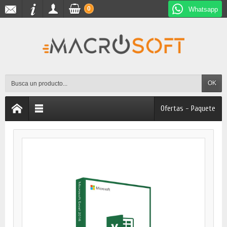
0
Whatsapp
OK
Ofertas - Paquete