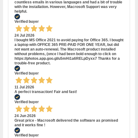
countless emails in various languages and had a bit of trouble
with the installation. However, Macrosoft Support was very
helpful.
Verified buyer
24 Jul 2026
I bought MS Office 2021 to avoid paying for Office 365. I bought
a laptop with OFFICE 365 PRE-PAID FOR ONE YEAR, but did
not want an auto-renewal. The Macrosoft product installed
without problems, (once I had been bold enough to click on
https://photos.app.goo.gl/u5mHi1a6RELpDyxx7 Thanks for a
trouble-free product.
Verified buyer
11 Jul 2026
A perfect transaction! Fair and fast!
Verified buyer
24 Jun 2026
Great price - Macrosoft delivered the software as promised
and it works fine !
Verified buyer