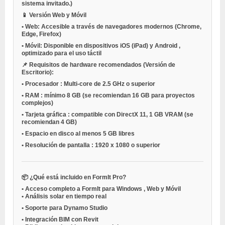
sistema invitado.)
📱 Versión Web y Móvil
•
Web: Accesible a través de navegadores modernos (Chrome,
Edge, Firefox)
•
Móvil: Disponible en dispositivos
iOS (iPad)
y
Android
,
optimizado para el uso táctil
📌 Requisitos de hardware recomendados (Versión de
Escritorio):
•
Procesador
: Multi-core de 2.5 GHz o superior
•
RAM
: mínimo 8 GB (se recomiendan 16 GB para proyectos
complejos)
•
Tarjeta gráfica
: compatible con DirectX 11, 1 GB VRAM (se
recomiendan 4 GB)
•
Espacio en disco
al menos 5 GB libres
•
Resolución de pantalla
: 1920 x 1080 o superior
📦 ¿Qué está incluido en FormIt Pro?
•
Acceso completo a
FormIt para Windows
,
Web
y
Móvil
•
Análisis solar en tiempo real
•
Soporte para
Dynamo Studio
•
Integración BIM con
Revit