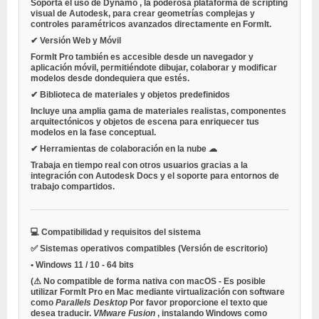
Soporta el uso de
Dynamo
, la poderosa plataforma de scripting
visual de Autodesk, para crear geometrías complejas y
controles paramétricos avanzados directamente en FormIt.
✔ Versión Web y Móvil
FormIt Pro también es accesible desde un navegador y
aplicación móvil, permitiéndote dibujar, colaborar y modificar
modelos desde dondequiera que estés.
✔ Biblioteca de materiales y objetos predefinidos
Incluye una amplia gama de materiales realistas, componentes
arquitectónicos y objetos de escena para enriquecer tus
modelos en la fase conceptual.
✔ Herramientas de colaboración en la nube ☁
Trabaja en tiempo real con otros usuarios gracias a la
integración con Autodesk Docs y el soporte para entornos de
trabajo compartidos.
💻 Compatibilidad y requisitos del sistema
✅ Sistemas operativos compatibles (Versión de escritorio)
•
Windows 11 / 10
- 64 bits
(⚠
No compatible de forma nativa con macOS
- Es posible
utilizar FormIt Pro en
Mac
mediante virtualización con software
como
Parallels Desktop
Por favor proporcione el texto que
desea traducir.
VMware Fusion
, instalando Windows como