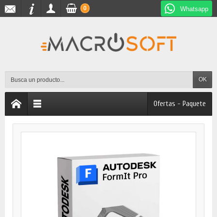
0
Whatsapp
OK
Ofertas - Paquete