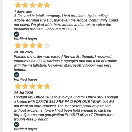
4 days ago
A fine and helpfull company. I had problems by installing
Adobe Acrobat Pro DC, that even the Adobe Community could
not solve. I'm glad with there advice and steps to solve the
installing problem. Joop van der Sluis.
Verified buyer
28 Jul 2026
Placing the order was easy. Afterwards, though, I received
countless emails in various languages and had a bit of trouble
with the installation. However, Macrosoft Support was very
helpful.
Verified buyer
24 Jul 2026
I bought MS Office 2021 to avoid paying for Office 365. I bought
a laptop with OFFICE 365 PRE-PAID FOR ONE YEAR, but did
not want an auto-renewal. The Macrosoft product installed
without problems, (once I had been bold enough to click on
https://photos.app.goo.gl/u5mHi1a6RELpDyxx7 Thanks for a
trouble-free product.
Verified buyer