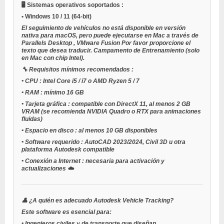
🖥️
Sistemas operativos soportados
:
•
Windows 10 / 11
(64-bit)
El seguimiento de vehículos no está disponible en versión
nativa para macOS, pero puede ejecutarse en Mac a través de
Parallels Desktop
,
VMware Fusion
Por favor proporcione el
texto que desea traducir.
Campamento de Entrenamiento
(solo
en Mac con chip Intel).
🔧
Requisitos mínimos recomendados
:
•
CPU
: Intel Core i5 / i7 o AMD Ryzen 5 / 7
•
RAM
: mínimo 16 GB
•
Tarjeta gráfica
: compatible con DirectX 11, al menos 2 GB
VRAM (se recomienda NVIDIA Quadro o RTX para animaciones
fluidas)
•
Espacio en disco
: al menos 10 GB disponibles
•
Software requerido
: AutoCAD 2023/2024, Civil 3D u otra
plataforma Autodesk compatible
•
Conexión a Internet
: necesaria para activación y
actualizaciones ☁️
👤
¿A quién es adecuado Autodesk Vehicle Tracking?
Este software es esencial para:
•
Ingenieros civiles y de transporte
que diseñan