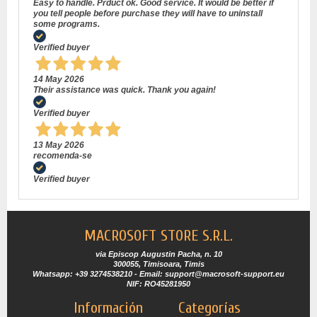
Easy to handle. Prduct ok. Good service. It would be better if
you tell people before purchase they will have to uninstall
some programs.
Verified buyer
14 May 2026
Their assistance was quick. Thank you again!
Verified buyer
13 May 2026
recomenda-se
Verified buyer
MACROSOFT STORE S.R.L.
via Episcop Augustin Pacha, n. 10
300055, Timisoara, Timis
Whatsapp: +39 3274538210 - Email: support@macrosoft-support.eu
NIF: RO45281950
Información
Categorías