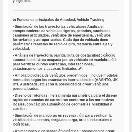
y logística.
🚗
Funciones principales de Autodesk Vehicle Tracking
•
Simulación de las trayectorias vehiculares
Analiza el
comportamiento de vehículos ligeros, pesados, autobuses,
camiones articulados, vehículos de emergencia, vehículos
ferroviarios y aeroportuarios. Cada tipo de vehículo tiene
parámetros realistas de radio de giro, distancia entre ejes y
velocidad.
•
Análisis de trayectoria barrida (ruta de obstáculos)
: cálculo
automático del área ocupada por un vehículo en maniobra, útil
para verificar curvas estrechas, intersecciones,
estacionamientos y accesos limitados 📏.
•
Amplia biblioteca de vehículos predefinidos
: incluye modelos
normados según los estándares internacionales (AASHTO, UK
DfT, Austroads, etc.) con la posibilidad de crear vehículos
personalizados.
•
Diseño de rotondas
: herramienta paramétrica para el diseño
rápido de rotondas de carreteras conforme a las normativas
locales, con cálculo automático de geometrías, visibilidad y
carriles.
•
Simulación de maniobras en reversa
: útil para verificar la
viabilidad de accesos, carga/descarga, áreas industriales o
logísticas.
•
Animaciones y visualización dinámica
: posibilidad de crear