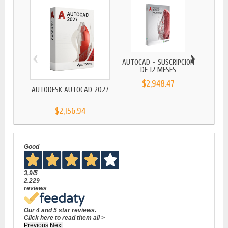
‹
›
AUTOCAD - SUSCRIPCIÓN
DE 12 MESES
$2,948.47
AUTODESK AUTOCAD 2027
AUTOD
$2,156.94
Good
3,9
/5
2.229
reviews
Our 4 and 5 star reviews.
Click here to read them all >
Previous
Next