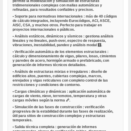
permite la modelización y simulación de estructuras
tridimensionales complejas con mallas automáticas y
refinadas, para resultados confiables y precisos.
•
Soporte para normativas internacionales
: más de 40 códigos
de cálculo integrados, incluyendo Eurocódigos, ACI, ASCE,
AISC, CSA, y muchos otros. Perfecto para trabajar en
proyectos internacionales o públicos.
•
Análisis estáticos, dinámicos y sísmicos
: gestiona análisis
lineales y no lineales, push-over, espectro de respuesta,
vibraciones, inestabilidad, pandeo y análisis modal 🧮.
•
Verificación automática de los elementos estructurales
:
cálculo y dimensionamiento de vigas, pilares, losas, cimientos
y paredes de acero, hormigón armado o prefabricado, con
generación de informes técnicos detallados.
•
Análisis de estructuras mixtas e irregulares
: diseño de
edificios altos, puentes, cubiertas complejas, marcos,
enrejados y vigas reticulares con completo control de las
restricciones y condiciones de contorno.
•
Cargas climáticas y dinámicas
: aplicación automática de
cargas de viento, nieve, terremotos, temperatura y otras
cargas móviles según la norma 📏.
•
Simulación de las fases de construcción
: verificación
progresiva de la estabilidad durante las fases de realización,
útil para sitios de construcción complejos y estructuras
temporales.
•
Salida técnica completa
: generación de informes