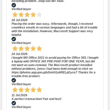
installing problem. Joop van der Sluis.
Verified buyer
28 Jul 2026
Placing the order was easy. Afterwards, though, I received
countless emails in various languages and had a bit of trouble
with the installation. However, Macrosoft Support was very
helpful.
Verified buyer
24 Jul 2026
I bought MS Office 2021 to avoid paying for Office 365. I bought
a laptop with OFFICE 365 PRE-PAID FOR ONE YEAR, but did
not want an auto-renewal. The Macrosoft product installed
without problems, (once I had been bold enough to click on
https://photos.app.goo.gl/u5mHi1a6RELpDyxx7 Thanks for a
trouble-free product.
Verified buyer
11 Jul 2026
A perfect transaction! Fair and fast!
Verified buyer