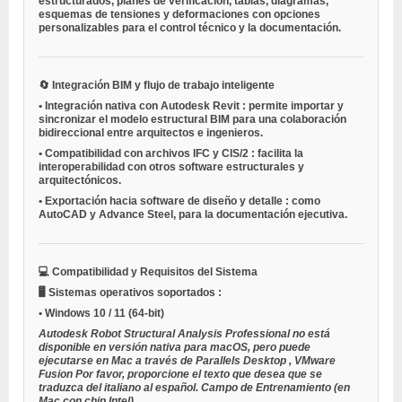
estructurados, planes de verificación, tablas, diagramas,
esquemas de tensiones y deformaciones con opciones
personalizables para el control técnico y la documentación.
🔄
Integración BIM y flujo de trabajo inteligente
•
Integración nativa con Autodesk Revit
: permite importar y
sincronizar el modelo estructural BIM para una colaboración
bidireccional entre arquitectos e ingenieros.
•
Compatibilidad con archivos IFC y CIS/2
: facilita la
interoperabilidad con otros software estructurales y
arquitectónicos.
•
Exportación hacia software de diseño y detalle
: como
AutoCAD y Advance Steel, para la documentación ejecutiva.
💻
Compatibilidad y Requisitos del Sistema
🖥️
Sistemas operativos soportados
:
•
Windows 10 / 11
(64-bit)
Autodesk Robot Structural Analysis Professional no está
disponible en versión nativa para macOS, pero puede
ejecutarse en Mac a través de
Parallels Desktop
,
VMware
Fusion
Por favor, proporcione el texto que desea que se
traduzca del italiano al español.
Campo de Entrenamiento
(en
Mac con chip Intel).