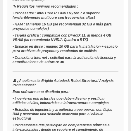
🔧
Requisitos mínimos recomendados
:
•
Procesador
: Intel Core i7 / AMD Ryzen 7 o superior
(preferiblemente multicore con frecuencias altas)
•
RAM
: al menos 16 GB (se recomiendan 32 GB o más para
proyectos complejos)
•
Tarjeta gráfica
: compatible con DirectX 11, al menos 4 GB
VRAM (se recomienda NVIDIA Quadro o RTX)
•
Espacio en disco
: mínimo 10 GB para la instalación + espacio
para archivos de proyecto y resultados de análisis
•
Conexión a Internet
: solicitud para la activación de licencia y
actualizaciones de software ☁️
👤
¿A quién está dirigido Autodesk Robot Structural Analysis
Professional?
Este software está diseñado para:
•
Ingenieros estructurales
que deben diseñar y verificar
edificios civiles, industriales e infraestructuras complejas
•
Estudios de ingeniería y arquitectura
que operan con flujos
BIM y necesitan una solución avanzada para el cálculo
estructural
•
Profesionales que participan en competencias públicas e
internacionales
, donde se requiere el cumplimiento de