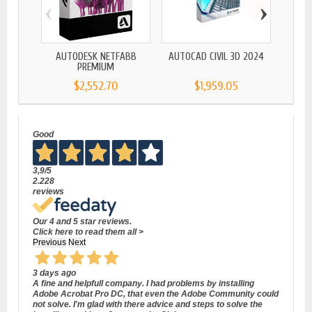
‹
›
AUTODESK NETFABB
AUTOCAD CIVIL 3D 2024
AUT
PREMIUM
$2,552.70
$1,959.05
Good
3,9
/5
2.228
reviews
Our 4 and 5 star reviews.
Click here to read them all >
Previous
Next
3 days ago
A fine and helpfull company. I had problems by installing
Adobe Acrobat Pro DC, that even the Adobe Community could
not solve. I'm glad with there advice and steps to solve the