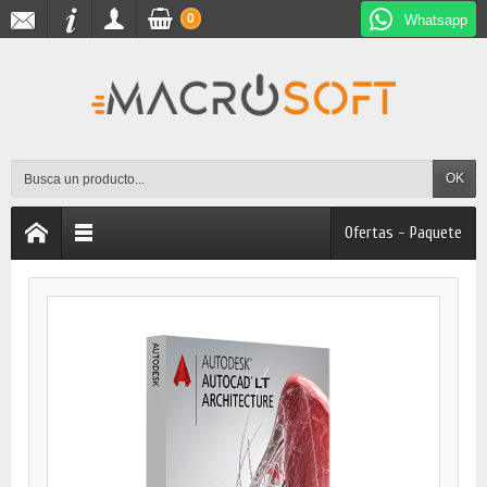
0
Whatsapp
OK
Ofertas - Paquete