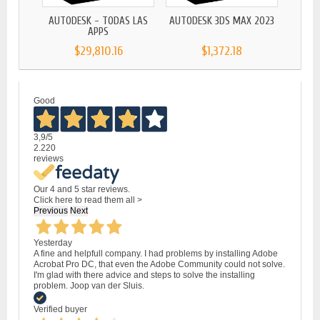
AUTODESK - TODAS LAS
AUTODESK 3DS MAX 2023
APPS
$29,810.16
$1,372.18
Good
3,9
/5
2.220
reviews
Our 4 and 5 star reviews.
Click here to read them all >
Previous
Next
Yesterday
A fine and helpfull company. I had problems by installing Adobe
Acrobat Pro DC, that even the Adobe Community could not solve.
I'm glad with there advice and steps to solve the installing
problem. Joop van der Sluis.
Verified buyer