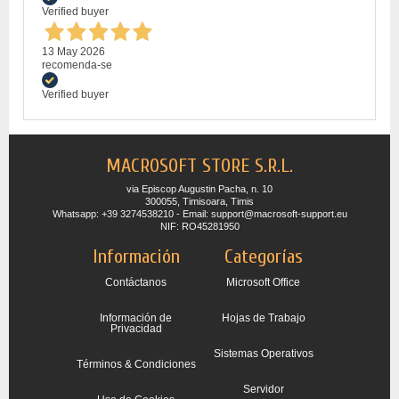
Verified buyer
13 May 2026
recomenda-se
Verified buyer
MACROSOFT STORE S.R.L.
via Episcop Augustin Pacha, n. 10
300055, Timisoara, Timis
Whatsapp: +39 3274538210 - Email: support@macrosoft-support.eu
NIF: RO45281950
Información
Categorías
Contáctanos
Microsoft Office
Información de
Hojas de Trabajo
Privacidad
Sistemas Operativos
Términos & Condiciones
Servidor