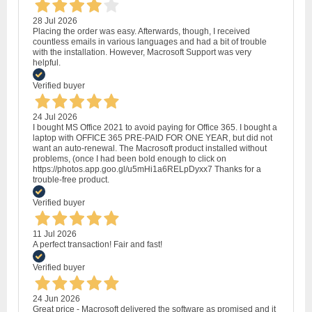
28 Jul 2026
Placing the order was easy. Afterwards, though, I received
countless emails in various languages and had a bit of trouble
with the installation. However, Macrosoft Support was very
helpful.
Verified buyer
24 Jul 2026
I bought MS Office 2021 to avoid paying for Office 365. I bought a
laptop with OFFICE 365 PRE-PAID FOR ONE YEAR, but did not
want an auto-renewal. The Macrosoft product installed without
problems, (once I had been bold enough to click on
https://photos.app.goo.gl/u5mHi1a6RELpDyxx7 Thanks for a
trouble-free product.
Verified buyer
11 Jul 2026
A perfect transaction! Fair and fast!
Verified buyer
24 Jun 2026
Great price - Macrosoft delivered the software as promised and it