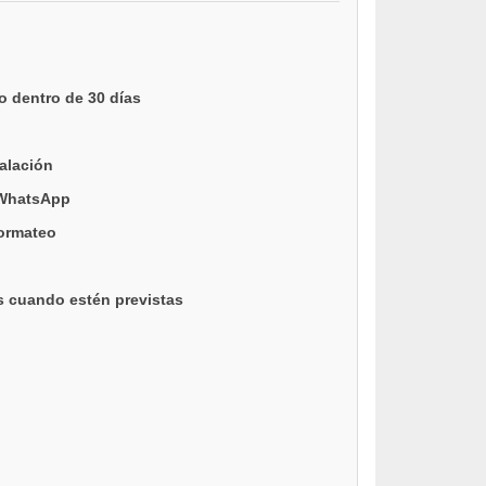
o dentro de 30 días
talación
 WhatsApp
formateo
s cuando estén previstas