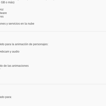
 GB o más)
voz
rdware
res
iones y servicios en la nube
eto para la animación de personajes:
webcam y audio
nto de las animaciones
r
ado para: