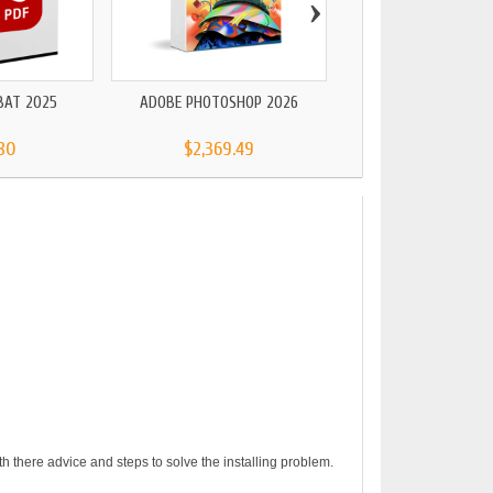
›
BAT 2025
ADOBE PHOTOSHOP 2026
ADOBE AFTER EFFEC
80
$2,369.49
$2,369.49
h there advice and steps to solve the installing problem.