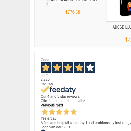
‹
$776.56
ADOBE ILL
$2
Good
3,9
/5
2.220
reviews
Our 4 and 5 star reviews.
Click here to read them all >
Previous
Next
Yesterday
A fine and helpfull company. I had problems by installing
Joop van der Sluis.