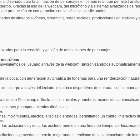
onal diseñado para la animación de personajes en tiempo real, que permite transfo
 cuerpo. Gracias al uso de la webcam, del micrófono y a sistemas avanzados de ra
s de producción en comparación con las técnicas tradicionales.
ados destinados a vídeos, streaming, redes sociales, producciones educativas y ent
nzadas para la creación y gestión de animaciones de personajes:
y micrófono
s movimientos del usuario a través de la webcam, sincronizándolos automáticament
 de la boca, con generación automática de fonemas para una renderización natural
del cuerpo a través del teclado, el ratón o dispositivos de entrada, con comportam
os desde Photoshop o Illustrator, con niveles y nombres reconocidos automáticame
formaciones y comportamientos dinámicos.
os
es, movimientos, efectos) a teclas o entradas, permitiendo un control interactivo d
po
las actuaciones y editarlas posteriormente en una línea de tiempo, perfeccionand
cilaciones, gravedad e inercia, mejorando el realismo de las animaciones sin int