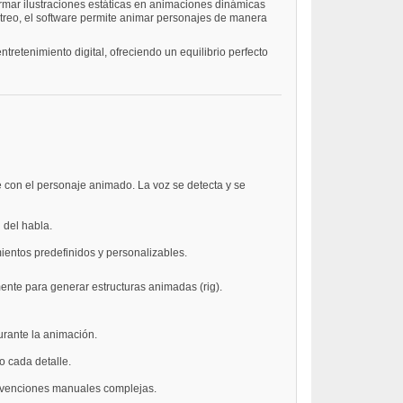
rmar ilustraciones estáticas en animaciones dinámicas
streo, el software permite animar personajes de manera
retenimiento digital, ofreciendo un equilibrio perfecto
e con el personaje animado. La voz se detecta y se
 del habla.
ientos predefinidos y personalizables.
nte para generar estructuras animadas (rig).
urante la animación.
o cada detalle.
ervenciones manuales complejas.