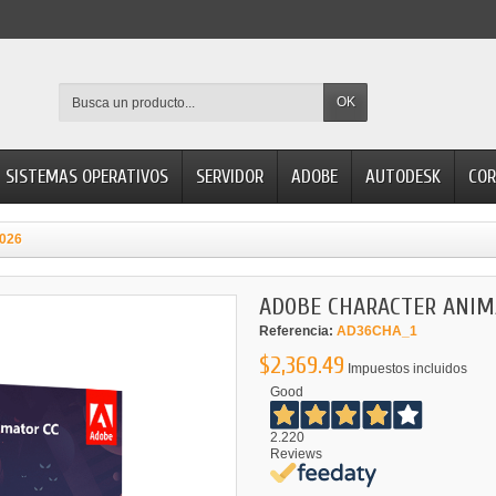
OK
SISTEMAS OPERATIVOS
SERVIDOR
ADOBE
AUTODESK
COR
026
ADOBE CHARACTER ANIM
Referencia:
AD36CHA_1
$2,369.49
Impuestos incluidos
Good
2.220
Reviews