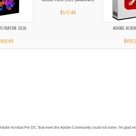
$577.44
USTRATOR 2026
ADOBE ACRO
,369.49
$495.
 Adobe Acrobat Pro DC, that even the Adobe Community could not solve. I'm glad wit