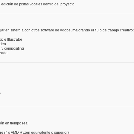
 edición de pistas vocales dentro del proyecto.
r en sinergia con otros software de Adobe, mejorando el flujo de trabajo creativo:
 e Illustrator
ideo
s y compositing
izado
s
ón en tiempo real:
ore i7 o AMD Ryzen equivalente o superior)