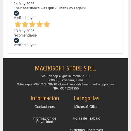
14 May 2026
Their assistance was quick. Thank you again!
Verified buyer
13 May 2026
recomenda-se
Verified buyer
MACROSOFT STORE S.R.L.
via Episcop Augustin Pacha, n. 10
300055, Timisoara, Timis
Whatsapp: +39 3274538210 - Email: support@macrosoft-support.eu
NIF: RO45281950
Información
Categorías
Contáctanos
Microsoft Office
Información de
Hojas de Trabajo
Privacidad
Sistemas Operativos