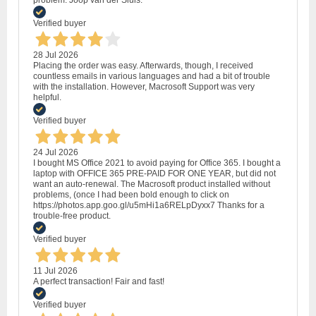
problem. Joop van der Sluis.
Verified buyer
28 Jul 2026
Placing the order was easy. Afterwards, though, I received
countless emails in various languages and had a bit of trouble
with the installation. However, Macrosoft Support was very
helpful.
Verified buyer
24 Jul 2026
I bought MS Office 2021 to avoid paying for Office 365. I bought a
laptop with OFFICE 365 PRE-PAID FOR ONE YEAR, but did not
want an auto-renewal. The Macrosoft product installed without
problems, (once I had been bold enough to click on
https://photos.app.goo.gl/u5mHi1a6RELpDyxx7 Thanks for a
trouble-free product.
Verified buyer
11 Jul 2026
A perfect transaction! Fair and fast!
Verified buyer