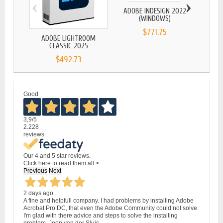
‹
›
ADOBE INDESIGN 2022
(WINDOWS)
$771.75
ADOBE LIGHTROOM
ADOB
CLASSIC 2025
$492.73
Good
3,9
/5
2.228
reviews
Our 4 and 5 star reviews.
Click here to read them all >
Previous
Next
2 days ago
A fine and helpfull company. I had problems by installing Adobe
Acrobat Pro DC, that even the Adobe Community could not solve.
I'm glad with there advice and steps to solve the installing