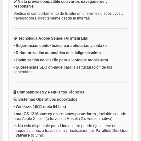
✔️
Vista previa compatible con varios navegadores y
responsive
Verifica el comportamiento de tu sitio en diferentes dispositivos y
navegadores, directamente desde la interfaz.
🧠
Tecnología Adobe Sensei (AI Integrada)
•
Sugerencias contextuales para etiquetas y sintaxis
•
Refactorización automática del código obsoleto
•
Optimización del diseño para el enfoque mobile-first
•
Sugerencias SEO on-page
para la estructuración de los
contenidos
🖥️
Compatibilidad y Requisitos Técnicos
💻
Sistemas Operativos soportados:
•
Windows 10/11 (solo 64 bits)
•
macOS 12 Monterey o versiones posteriores
, incluido soporte
para Apple Silicon (a través de Rosetta 2 o versión nativa)
⚠️ No está disponible para
Linux
, pero puede ejecutarse en
máquinas Linux a través de la virtualización (ej.
Parallels Desktop
,
VMware
(o Vino).