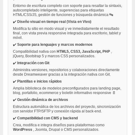
Entorno de escritura completo con soporte para resaltar la sintaxis,
autocompletado inteligente, sugerencias para etiquetas
HTML/CSS/JS, gestión de funciones y búsqueda dinámica 🔤
✔️
Diseño visual en tiempo real (Vista en Vivo)
Modifica tu sitio en modo visual y ve inmediatamente el resultado
final, con vista previa responsive integrada para escritorio, tablet y
móvil.
✔️
Soporte para lenguajes y marcos modernos
Compatibilidad nativa con
HTML5, CSS3, JavaScript, PHP
,
jQuery, Bootstrap 5 y marcos CSS personalizados.
✔️
Integración con Git
Administra versiones, repositorios y colaboraciones directamente
desde Dreamweaver gracias a la integración nativa con Git.
✔️
Plantillas e inicios rápidos
Amplia biblioteca de modelos preconfigurados para landing page,
blog, portafolio, ecommerce y boletín informativo responsive 📄
✔️
Gestión dinámica de archivos
Estructura automática de los archivos del proyecto, sincronización
con servidor FTP/SFTP y conexión rápida al back-end.
✔️
Compatibilidad con CMS y backend
Crea, modifica e integra diseños para plataformas como
WordPress
, Joomla, Drupal o CMS personalizados.