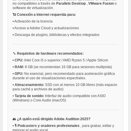
no compatibles a través de
Parallels Desktop
,
VMware Fusion
o
software de virtualización.
📶
Conexión a Internet requerida para:
•
Activación de la licencia
•
Acceso a Adobe Cloud y actualizaciones
•
Descarga de plugins, bibliotecas y efectos integrados
🔧
Requisitos de hardware recomendados:
•
CPU:
Intel Core i5 o superior / AMD Ryzen 5 / Apple Silicon
•
RAM:
8 GB (se recomiendan 16 GB para sesiones multipista)
•
GPU:
No esencial, pero recomendado para aceleración gráfica
durante el uso de visualizaciones espectrales.
•
Almacenamiento:
SSD con al menos 10 GB libres (más espacio
para caché y archivos de audio)
•
Tarjeta de sonido:
Interfaz de audio compatible con ASIO
(Windows) o Core Audio (macOS)
👥
¿A quién está dirigido Adobe Audition 2025?
•
🎙️
Podcasters y oradores profesionales
, para grabar, editar y
mejorar el audio vocal