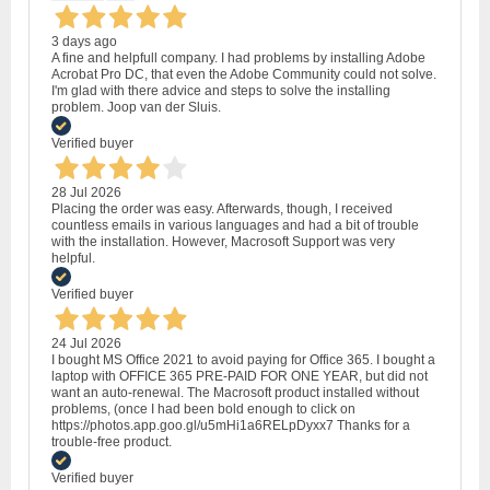
3 days ago
A fine and helpfull company. I had problems by installing Adobe
Acrobat Pro DC, that even the Adobe Community could not solve.
I'm glad with there advice and steps to solve the installing
problem. Joop van der Sluis.
Verified buyer
28 Jul 2026
Placing the order was easy. Afterwards, though, I received
countless emails in various languages and had a bit of trouble
with the installation. However, Macrosoft Support was very
helpful.
Verified buyer
24 Jul 2026
I bought MS Office 2021 to avoid paying for Office 365. I bought a
laptop with OFFICE 365 PRE-PAID FOR ONE YEAR, but did not
want an auto-renewal. The Macrosoft product installed without
problems, (once I had been bold enough to click on
https://photos.app.goo.gl/u5mHi1a6RELpDyxx7 Thanks for a
trouble-free product.
Verified buyer