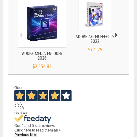
‹
›
ADOBE AFTER EFFECTS
2022
$771.75
ADOBE MEDIA ENCODER
ADOBE
2026
$2,354.82
Good
3,8
/5
2.228
reviews
Our 4 and 5 star reviews.
Click here to read them all >
Previous
Next