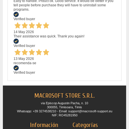
Easy to handle. Prduct ok. Good service. It would be better if you
tell people before purchase they will have to uninstall some
programs.
Verified buyer
14 May 2026
Their assistance was quick. Thank you again!
Verified buyer
13 May 2026
recomenda-se
Verified buyer
MACROSOFT STORE S.R.L.
via Episcop Augustin Pacha, n. 10
300055, Timisoara, Timis
Whatsapp: +39 3274538210 - Email: support@macrosoft-support.eu
NIF: RO45281950
Información
Categorías