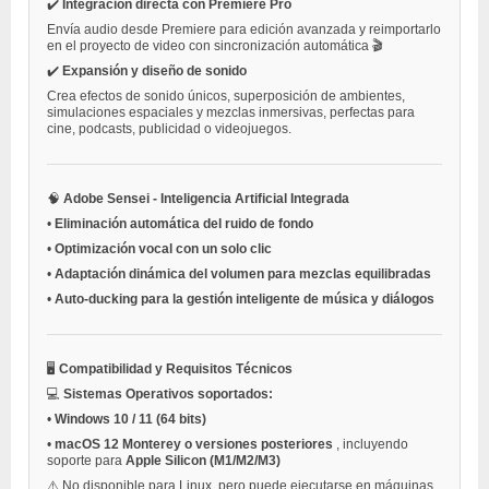
✔️
Integración directa con Premiere Pro
Envía audio desde Premiere para edición avanzada y reimportarlo
en el proyecto de video con sincronización automática 🎬
✔️
Expansión y diseño de sonido
Crea efectos de sonido únicos, superposición de ambientes,
simulaciones espaciales y mezclas inmersivas, perfectas para
cine, podcasts, publicidad o videojuegos.
🧠
Adobe Sensei - Inteligencia Artificial Integrada
•
Eliminación automática del ruido de fondo
•
Optimización vocal con un solo clic
•
Adaptación dinámica del volumen para mezclas equilibradas
•
Auto-ducking para la gestión inteligente de música y diálogos
🖥️
Compatibilidad y Requisitos Técnicos
💻
Sistemas Operativos soportados:
•
Windows 10 / 11 (64 bits)
•
macOS 12 Monterey o versiones posteriores
, incluyendo
soporte para
Apple Silicon (M1/M2/M3)
⚠️ No disponible para Linux, pero puede ejecutarse en máquinas