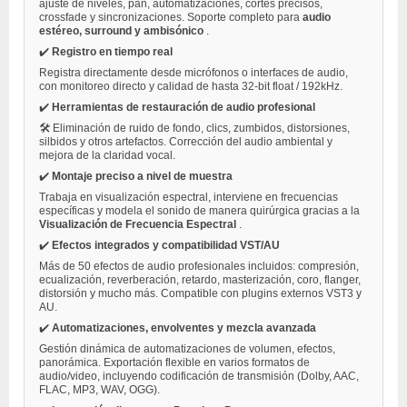
ajuste de niveles, pan, automatizaciones, cortes precisos,
crossfade y sincronizaciones. Soporte completo para
audio
estéreo, surround y ambisónico
.
✔️
Registro en tiempo real
Registra directamente desde micrófonos o interfaces de audio,
con monitoreo directo y calidad de hasta 32-bit float / 192kHz.
✔️
Herramientas de restauración de audio profesional
🛠️ Eliminación de ruido de fondo, clics, zumbidos, distorsiones,
silbidos y otros artefactos. Corrección del audio ambiental y
mejora de la claridad vocal.
✔️
Montaje preciso a nivel de muestra
Trabaja en visualización espectral, interviene en frecuencias
específicas y modela el sonido de manera quirúrgica gracias a la
Visualización de Frecuencia Espectral
.
✔️
Efectos integrados y compatibilidad VST/AU
Más de 50 efectos de audio profesionales incluidos: compresión,
ecualización, reverberación, retardo, masterización, coro, flanger,
distorsión y mucho más. Compatible con plugins externos VST3 y
AU.
✔️
Automatizaciones, envolventes y mezcla avanzada
Gestión dinámica de automatizaciones de volumen, efectos,
panorámica. Exportación flexible en varios formatos de
audio/video, incluyendo codificación de transmisión (Dolby, AAC,
FLAC, MP3, WAV, OGG).