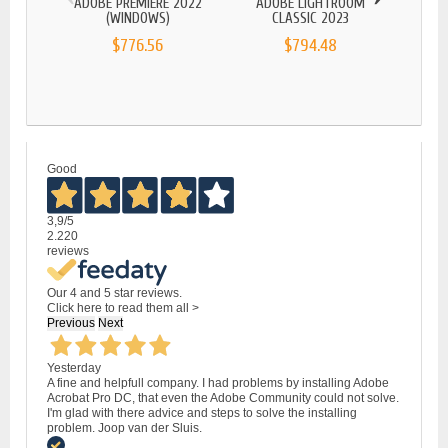
ADOBE PREMIERE 2022
ADOBE LIGHTROOM
ADOB
(WINDOWS)
CLASSIC 2023
$776.56
$794.48
Good
3,9
/5
2.220
reviews
Our 4 and 5 star reviews.
Click here to read them all >
Previous
Next
Yesterday
A fine and helpfull company. I had problems by installing Adobe
Acrobat Pro DC, that even the Adobe Community could not solve.
I'm glad with there advice and steps to solve the installing
problem. Joop van der Sluis.