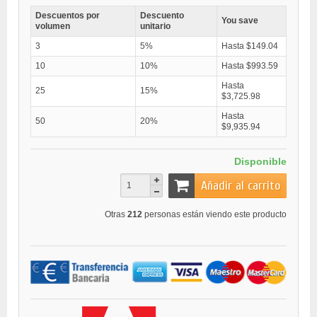
Descuentos por
Descuento
You save
volumen
unitario
3
5%
Hasta $149.04
10
10%
Hasta $993.59
Hasta
25
15%
$3,725.98
Hasta
50
20%
$9,935.94
Disponible
Añadir al carrito
Otras
212
personas están viendo este producto