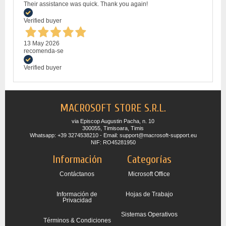
Their assistance was quick. Thank you again!
Verified buyer
13 May 2026
recomenda-se
Verified buyer
MACROSOFT STORE S.R.L.
via Episcop Augustin Pacha, n. 10
300055, Timisoara, Timis
Whatsapp: +39 3274538210 - Email: support@macrosoft-support.eu
NIF: RO45281950
Información
Categorías
Contáctanos
Microsoft Office
Información de
Hojas de Trabajo
Privacidad
Sistemas Operativos
Términos & Condiciones