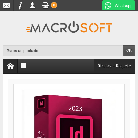
0
Whatsapp
OK
Ofertas - Paquete