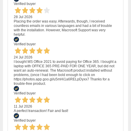
Verified buyer
28 Jul 2026
Placing the order was easy. Afterwards, though, I received
countless emails in various languages and had a bit of trouble
with the installation. However, Macrosoft Support was very
helpful.
Verified buyer
24 Jul 2026
I bought MS Office 2021 to avoid paying for Office 365. I bought a
laptop with OFFICE 365 PRE-PAID FOR ONE YEAR, but did not
want an auto-renewal. The Macrosoft product installed without
problems, (once I had been bold enough to click on
https://photos.app.goo.gl/u5mHi1a6RELpDyxx7 Thanks for a
trouble-free product.
Verified buyer
11 Jul 2026
A perfect transaction! Fair and fast!
Verified buyer