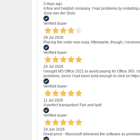
3 days ago
A fine and helpfull company. I had problems by installing
Joop van der Sluis.
Verified buyer
28 Jul 2026
Placing the order was easy. Afterwards, though, I receive
Verified buyer
24 Jul 2026
I bought MS Office 2021 to avoid paying for Office 365.
problems, (once I had been bold enough to click on http
Verified buyer
11 Jul 2026
A perfect transaction! Fair and fast!
Verified buyer
24 Jun 2026
Great price - Macrosoft delivered the software as promised