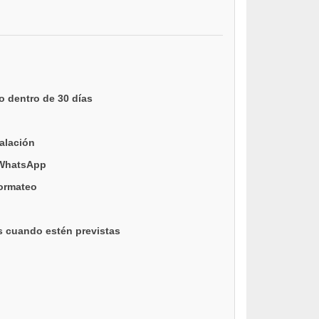
o dentro de 30 días
talación
 WhatsApp
formateo
s cuando estén previstas