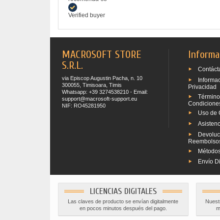
Verified buyer
MACROSOFT STORE
Informa
S.R.L.
Contáct
via Episcop Augustin Pacha, n. 10
Informa
300055, Timisoara, Timis
Privacidad
Whatsapp: +39 3274538210 - Email:
Término
support@macrosoft-support.eu
Condicione
NIF: RO45281950
Uso de 
Asistenc
Devoluc
Reembolso
Métodos
Envío Di
LICENCIAS DIGITALES
Las claves de producto se envían digitalmente
Nuestr
en pocos minutos después del pago.
m