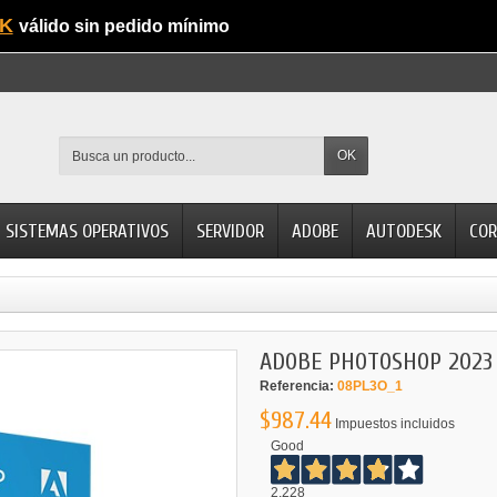
K
válido sin pedido mínimo
OK
SISTEMAS OPERATIVOS
SERVIDOR
ADOBE
AUTODESK
COR
ADOBE PHOTOSHOP 2023
Referencia:
08PL3O_1
$987.44
Impuestos incluidos
Good
2.228