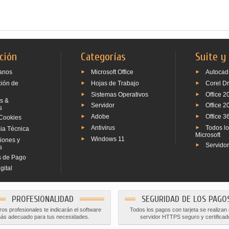
ción
Categorías
Suite y
anos
Microsoft Office
Autocad
ción de
Hojas de Trabajo
Corel D
Sistemas Operativos
Office 2
s &
Servidor
Office 2
s
Adobe
Office 3
Cookies
Antivirus
Todos l
ia Técnica
Microsoft
Windows 11
iones y
Servido
s
 de Pago
gital
PROFESIONALIDAD
SEGURIDAD DE LOS PAGO
os profesionales te indicarán el software
Todos los pagos con tarjeta se realizan
ás adecuado para tus necesidades.
servidor HTTPS seguro y certificad