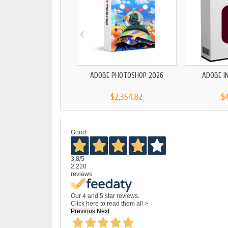
‹
ADOBE PHOTOSHOP 2026
ADOBE I
$2,354.82
$
Good
3,8
/5
2.228
reviews
Our 4 and 5 star reviews.
Click here to read them all >
Previous
Next