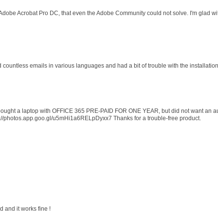
 Adobe Acrobat Pro DC, that even the Adobe Community could not solve. I'm glad wit
d countless emails in various languages and had a bit of trouble with the installati
 I bought a laptop with OFFICE 365 PRE-PAID FOR ONE YEAR, but did not want an au
s://photos.app.goo.gl/u5mHi1a6RELpDyxx7 Thanks for a trouble-free product.
 and it works fine !