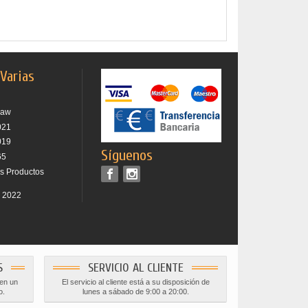
 Varias
raw
021
019
Síguenos
65
os Productos
r 2022
S
SERVICIO AL CLIENTE
 en un
El servicio al cliente está a su disposición de
o.
lunes a sábado de 9:00 a 20:00.