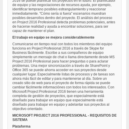
2016 se puede planificar los proyectos en el futuro. El planificador
de equipo y las negociaciones de recursos ayuda, por ejemplo,
identificar temprano posibles estrangulamiento y reaccionar
inmediatamente. "Cómo sería si fuera" escenarios muestran
posibles desarrollos dentro del proyecto. El análisis del proceso
en Project 2016 Profesional detecta problemas potenciales, antes
de hacerse realidad y ayuda a encontrar soluciones, para ser
capaz de mantener el plan.
El trabajo en equipo se mejora considerablemente
Comunicarse en tiempo real con todos los miembros del equipo
funciona en Project Profesional 2016 a través de Skype for
Business fácilmente. Escribe a sus compañeros de equipo
simplemente un mensaje de chat o llama directamente desde MS
Project 2016 Profesional para hacer preguntas o para aclarar
problemas. Una mejor sincronización a través de SharePoint y
Office 365 se puede ahorra acceder en sus proyectos desde
cualquier lugar. Especialmente listas de procesos y de tareas son
ahora más fácil de editar y para mantenerse al día. Sobre un
creado sitio de web para el proyecto de forma rápida se puede
cambiar fácilmente informaciónes con todos los interesados. Con
Microsoft Project Profesional 2016 tienen una herramienta
completa de gestión de proyectos, que especialmente está
diseñado para trabajar en equipo que especialmente está
diseñado para trabajar en equipo y adelantar sus proyectos al
objectivo orientado.
MICROSOFT PROJECT 2016 PROFESSIONAL - REQUISITOS DE
SISTEMA
Plataforma