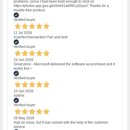
problems, (once I had been bold enough to click on
https://photos.app.goo.gl/u5mHi1a6RELpDyxx7 Thanks for a
trouble-free product.
Verified buyer
11 Jul 2026
A perfect transaction! Fair and fast!
Verified buyer
24 Jun 2026
Great price - Macrosoft delivered the software as promised and it
works fine !
Verified buyer
10 Jun 2026
optima
Verified buyer
28 May 2026
Had an issue, but it was solved with the help of the customer
service.