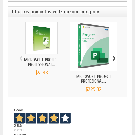
10 otros productos en la misma categoría:
‹
›
MICROSOFT PROJECT
MIC
PROFESSIONAL...
P
$51,88
MICROSOFT PROJECT
PROFESIONAL...
$229,92
Good
3,9
/5
2.220
reviews