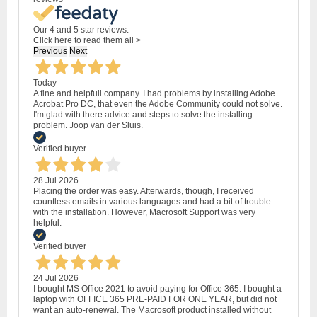
Our 4 and 5 star reviews.
Click here to read them all >
Previous
Next
Today
A fine and helpfull company. I had problems by installing Adobe
Acrobat Pro DC, that even the Adobe Community could not solve.
I'm glad with there advice and steps to solve the installing
problem. Joop van der Sluis.
Verified buyer
28 Jul 2026
Placing the order was easy. Afterwards, though, I received
countless emails in various languages and had a bit of trouble
with the installation. However, Macrosoft Support was very
helpful.
Verified buyer
24 Jul 2026
I bought MS Office 2021 to avoid paying for Office 365. I bought a
laptop with OFFICE 365 PRE-PAID FOR ONE YEAR, but did not
want an auto-renewal. The Macrosoft product installed without