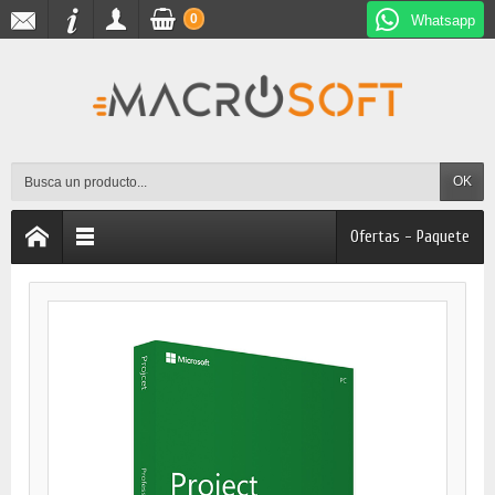
0
Whatsapp
OK
Ofertas - Paquete