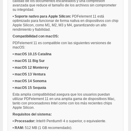
calidad de los documentos escaneados y una compresión
avanzada que reduce el tamaño de los archivos sin comprometer
su integridad.
•
Soporte nativo para Apple Silicon:
PDFelement 11 está
optimizado para funcionar de forma nativa en dispositivos con chip
Apple Silicon, como M1, M2, M3 y M4, garantizando un alto
rendimiento y fiabilidad.
Compatibilidad con macOS:
PDFelement 11 es compatible con las siguientes versiones de
macOS:
•
macOS 10.15 Catalina
•
macOS 11 Big Sur
•
macOS 12 Monterey
•
macOS 13 Ventura
•
macOS 14 Sonoma
•
macOS 15 Sequoia
Esta amplia compatibilidad asegura que los usuarios puedan
utilizar PDFelement 11 en una amplia gama de dispositivos Mac,
tanto con procesadores Intel como con los más recientes chips
Apple Silicon.
Requisitos del sistema:
•
Procesador:
Intel® Pentium® 4 o superior, o equivalente.
•
RAM:
512 MB (1 GB recomendado).