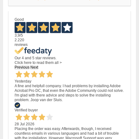
Good
3,9
/5
2.220
reviews
Our 4 and 5 star reviews.
Click here to read them all >
Previous
Next
Yesterday
A fine and helpfull company. I had problems by installing Adobe
Acrobat Pro DC, that even the Adobe Community could not solve.
I'm glad with there advice and steps to solve the installing
problem. Joop van der Sluis.
Verified buyer
28 Jul 2026
Placing the order was easy. Afterwards, though, I received
countless emails in various languages and had a bit of trouble
with the installation. However, Macrosoft Support was very