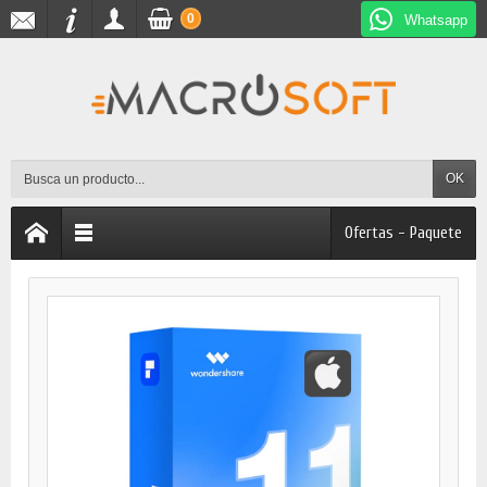
0
Whatsapp
OK
Ofertas - Paquete