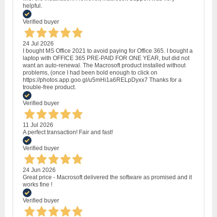
helpful.
Verified buyer
24 Jul 2026
I bought MS Office 2021 to avoid paying for Office 365. I bought a
laptop with OFFICE 365 PRE-PAID FOR ONE YEAR, but did not
want an auto-renewal. The Macrosoft product installed without
problems, (once I had been bold enough to click on
https://photos.app.goo.gl/u5mHi1a6RELpDyxx7 Thanks for a
trouble-free product.
Verified buyer
11 Jul 2026
A perfect transaction! Fair and fast!
Verified buyer
24 Jun 2026
Great price - Macrosoft delivered the software as promised and it
works fine !
Verified buyer