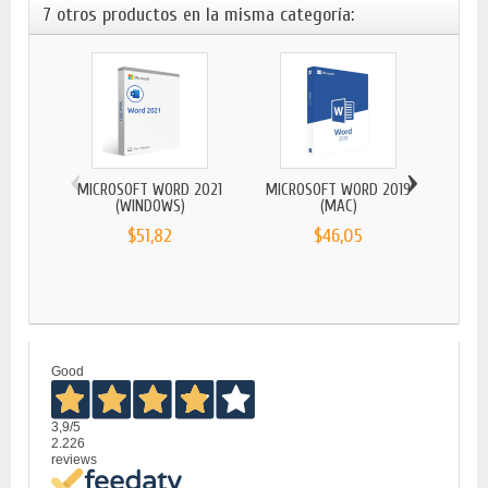
7 otros productos en la misma categoría:
‹
›
MICROSOFT WORD 2021
MICROSOFT WORD 2019
(WINDOWS)
(MAC)
$51,82
$46,05
MICR
Good
3,9
/5
2.226
reviews