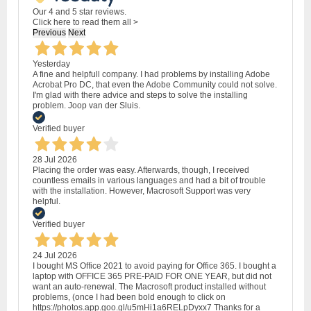
Our 4 and 5 star reviews.
Click here to read them all >
Previous
Next
Yesterday
A fine and helpfull company. I had problems by installing Adobe
Acrobat Pro DC, that even the Adobe Community could not solve.
I'm glad with there advice and steps to solve the installing
problem. Joop van der Sluis.
Verified buyer
28 Jul 2026
Placing the order was easy. Afterwards, though, I received
countless emails in various languages and had a bit of trouble
with the installation. However, Macrosoft Support was very
helpful.
Verified buyer
24 Jul 2026
I bought MS Office 2021 to avoid paying for Office 365. I bought a
laptop with OFFICE 365 PRE-PAID FOR ONE YEAR, but did not
want an auto-renewal. The Macrosoft product installed without
problems, (once I had been bold enough to click on
https://photos.app.goo.gl/u5mHi1a6RELpDyxx7 Thanks for a