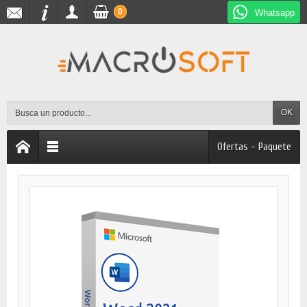
0
Whatsapp
OK
Ofertas - Paquete