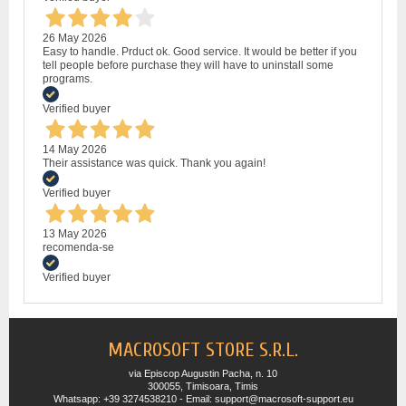
26 May 2026
Easy to handle. Prduct ok. Good service. It would be better if you
tell people before purchase they will have to uninstall some
programs.
Verified buyer
14 May 2026
Their assistance was quick. Thank you again!
Verified buyer
13 May 2026
recomenda-se
Verified buyer
MACROSOFT STORE S.R.L.
via Episcop Augustin Pacha, n. 10
300055, Timisoara, Timis
Whatsapp: +39 3274538210 - Email: support@macrosoft-support.eu