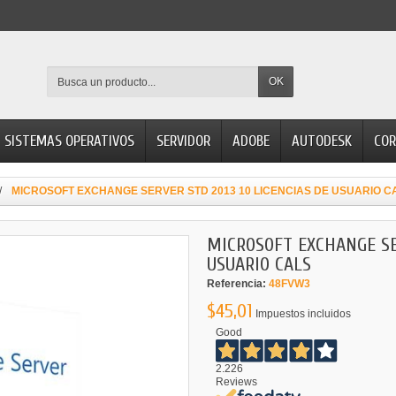
OK
SISTEMAS OPERATIVOS
SERVIDOR
ADOBE
AUTODESK
COR
MICROSOFT EXCHANGE SERVER STD 2013 10 LICENCIAS DE USUARIO C
MICROSOFT EXCHANGE SER
USUARIO CALS
Referencia:
48FVW3
$45,01
Impuestos incluidos
Good
2.226
Reviews