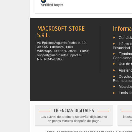
Verified buyer
MACROSOFT STORE
Informa
S.R.L.
Contáct
via Episcop Augustin Pacha, n. 10
Informa
300055, Timisoara, Timis
Privacidad
Whatsapp: +39 3274538210 - Email:
Término
support@macrosoft-support.eu
Condicione
NIF: RO45281950
Uso de 
Asistenc
Devoluc
Reembolso
Métodos
Envío Di
LICENCIAS DIGITALES
Las claves de producto se envían digitalmente
Nuestr
en pocos minutos después del pago.
m