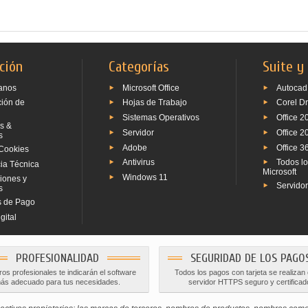
ción
Categorías
Suite y
anos
Microsoft Office
Autocad
ción de
Hojas de Trabajo
Corel D
Sistemas Operativos
Office 2
s &
Servidor
Office 2
s
Adobe
Office 3
Cookies
Antivirus
Todos l
ia Técnica
Microsoft
Windows 11
iones y
Servido
s
 de Pago
gital
PROFESIONALIDAD
SEGURIDAD DE LOS PAGO
os profesionales te indicarán el software
Todos los pagos con tarjeta se realizan
ás adecuado para tus necesidades.
servidor HTTPS seguro y certificad