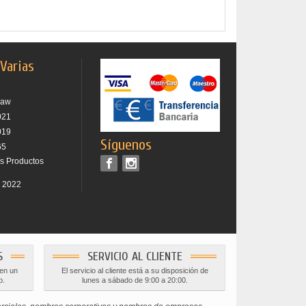
 Varias
raw
021
019
Síguenos
65
os Productos
r 2022
S
SERVICIO AL CLIENTE
 en un
El servicio al cliente está a su disposición de
o.
lunes a sábado de 9:00 a 20:00.