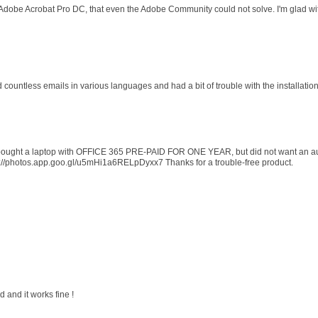
 Adobe Acrobat Pro DC, that even the Adobe Community could not solve. I'm glad wit
d countless emails in various languages and had a bit of trouble with the installati
 I bought a laptop with OFFICE 365 PRE-PAID FOR ONE YEAR, but did not want an au
s://photos.app.goo.gl/u5mHi1a6RELpDyxx7 Thanks for a trouble-free product.
 and it works fine !