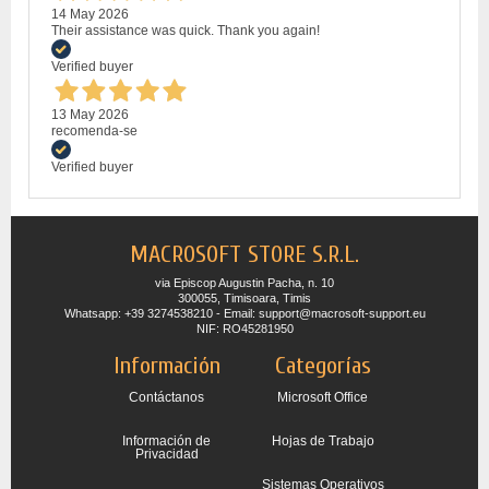
14 May 2026
Their assistance was quick. Thank you again!
Verified buyer
13 May 2026
recomenda-se
Verified buyer
MACROSOFT STORE S.R.L.
via Episcop Augustin Pacha, n. 10
300055, Timisoara, Timis
Whatsapp: +39 3274538210 - Email: support@macrosoft-support.eu
NIF: RO45281950
Información
Categorías
Contáctanos
Microsoft Office
Información de
Hojas de Trabajo
Privacidad
Sistemas Operativos