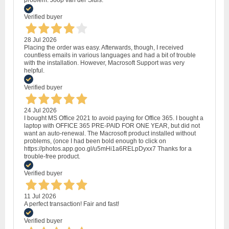
Verified buyer
28 Jul 2026
Placing the order was easy. Afterwards, though, I received
countless emails in various languages and had a bit of trouble
with the installation. However, Macrosoft Support was very
helpful.
Verified buyer
24 Jul 2026
I bought MS Office 2021 to avoid paying for Office 365. I bought a
laptop with OFFICE 365 PRE-PAID FOR ONE YEAR, but did not
want an auto-renewal. The Macrosoft product installed without
problems, (once I had been bold enough to click on
https://photos.app.goo.gl/u5mHi1a6RELpDyxx7 Thanks for a
trouble-free product.
Verified buyer
11 Jul 2026
A perfect transaction! Fair and fast!
Verified buyer