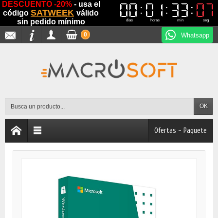
DESCUENTO -20%
- usa el
00
00
01
01
33
33
07
06
06
07
SATWEEK
código
válido
sin pedido mínimo
dias
horas
min
seg
0
Whatsapp
OK
Ofertas - Paquete