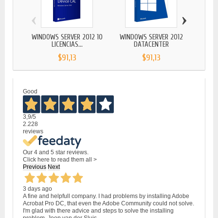
‹
›
WINDOWS SERVER 2012 10
WINDOWS SERVER 2012
WINDOW
LICENCIAS...
DATACENTER
$91,13
$91,13
Good
3,9
/5
2.228
reviews
Our 4 and 5 star reviews.
Click here to read them all >
Previous
Next
3 days ago
A fine and helpfull company. I had problems by installing Adobe
Acrobat Pro DC, that even the Adobe Community could not solve.
I'm glad with there advice and steps to solve the installing
problem. Joop van der Sluis.