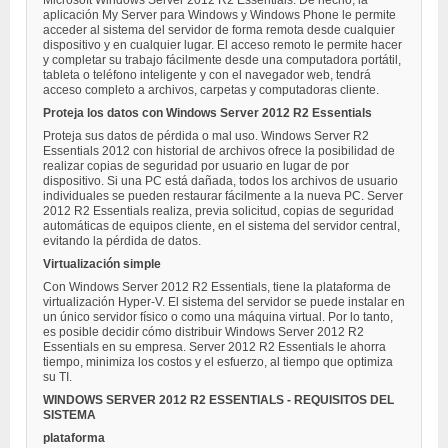
Microsoft Windows Server 2012 R2 Essentials. De hecho, la
aplicación My Server para Windows y Windows Phone le permite
acceder al sistema del servidor de forma remota desde cualquier
dispositivo y en cualquier lugar. El acceso remoto le permite hacer
y completar su trabajo fácilmente desde una computadora portátil,
tableta o teléfono inteligente y con el navegador web, tendrá
acceso completo a archivos, carpetas y computadoras cliente.
Proteja los datos con Windows Server 2012 R2 Essentials
Proteja sus datos de pérdida o mal uso. Windows Server R2
Essentials 2012 con historial de archivos ofrece la posibilidad de
realizar copias de seguridad por usuario en lugar de por
dispositivo. Si una PC está dañada, todos los archivos de usuario
individuales se pueden restaurar fácilmente a la nueva PC. Server
2012 R2 Essentials realiza, previa solicitud, copias de seguridad
automáticas de equipos cliente, en el sistema del servidor central,
evitando la pérdida de datos.
Virtualización simple
Con Windows Server 2012 R2 Essentials, tiene la plataforma de
virtualización Hyper-V. El sistema del servidor se puede instalar en
un único servidor físico o como una máquina virtual. Por lo tanto,
es posible decidir cómo distribuir Windows Server 2012 R2
Essentials en su empresa. Server 2012 R2 Essentials le ahorra
tiempo, minimiza los costos y el esfuerzo, al tiempo que optimiza
su TI.
WINDOWS SERVER 2012 R2 ESSENTIALS - REQUISITOS DEL
SISTEMA
plataforma