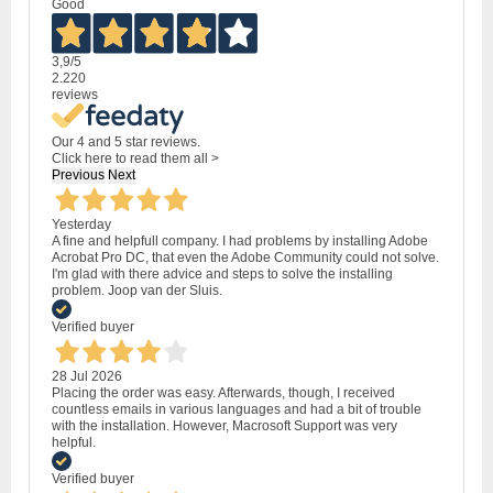
Good
3,9
/5
2.220
reviews
Our 4 and 5 star reviews.
Click here to read them all >
Previous
Next
Yesterday
A fine and helpfull company. I had problems by installing Adobe
Acrobat Pro DC, that even the Adobe Community could not solve.
I'm glad with there advice and steps to solve the installing
problem. Joop van der Sluis.
Verified buyer
28 Jul 2026
Placing the order was easy. Afterwards, though, I received
countless emails in various languages and had a bit of trouble
with the installation. However, Macrosoft Support was very
helpful.
Verified buyer