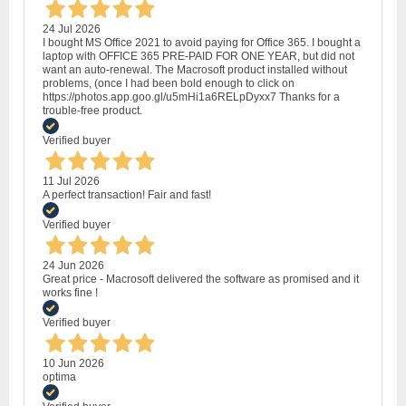
24 Jul 2026
I bought MS Office 2021 to avoid paying for Office 365. I bought a
laptop with OFFICE 365 PRE-PAID FOR ONE YEAR, but did not
want an auto-renewal. The Macrosoft product installed without
problems, (once I had been bold enough to click on
https://photos.app.goo.gl/u5mHi1a6RELpDyxx7 Thanks for a
trouble-free product.
Verified buyer
11 Jul 2026
A perfect transaction! Fair and fast!
Verified buyer
24 Jun 2026
Great price - Macrosoft delivered the software as promised and it
works fine !
Verified buyer
10 Jun 2026
optima