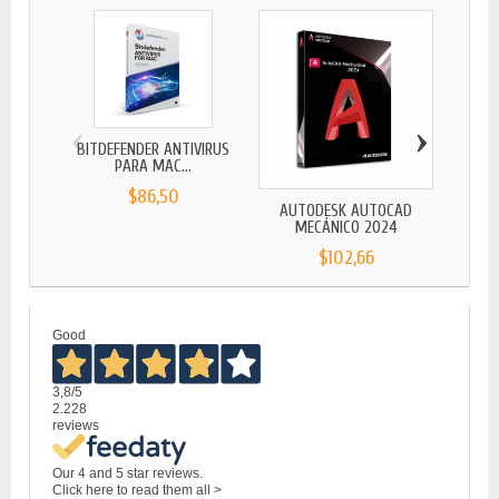
‹
›
BITDEFENDER ANTIVIRUS
PARA MAC...
$86,50
AUTODESK AUTOCAD
MIC
MECÁNICO 2024
S
$102,66
Good
3,8
/5
2.228
reviews
Our 4 and 5 star reviews.
Click here to read them all >