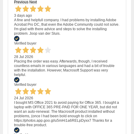
Previous
Next
3 days ago
A fine and helpfull company. I had problems by installing Adobe
Acrobat Pro DC, that even the Adobe Community could not solve.
I'm glad with there advice and steps to solve the installing
problem. Joop van der Sluis.
Verified buyer
28 Jul 2026
Placing the order was easy. Afterwards, though, I received
countless emails in various languages and had a bit of trouble
with the installation. However, Macrosoft Support was very
helpful.
Verified buyer
24 Jul 2026
I bought MS Office 2021 to avoid paying for Office 365. I bought a
laptop with OFFICE 365 PRE-PAID FOR ONE YEAR, but did not
want an auto-renewal. The Macrosoft product installed without
problems, (once I had been bold enough to click on
https://photos.app.goo.gl/u5mHi1a6RELpDyxx7 Thanks for a
trouble-free product.