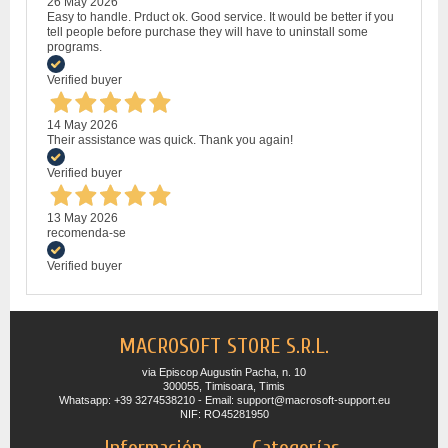
26 May 2026
Easy to handle. Prduct ok. Good service. It would be better if you
tell people before purchase they will have to uninstall some
programs.
Verified buyer
14 May 2026
Their assistance was quick. Thank you again!
Verified buyer
13 May 2026
recomenda-se
Verified buyer
MACROSOFT STORE S.R.L.
via Episcop Augustin Pacha, n. 10
300055, Timisoara, Timis
Whatsapp: +39 3274538210 - Email: support@macrosoft-support.eu
NIF: RO45281950