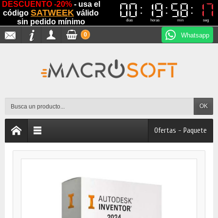
DESCUENTO -20%
- usa el
00
00
19
19
58
58
16
16
SATWEEK
código
válido
sin pedido mínimo
dias
horas
min
seg
0
Whatsapp
OK
Ofertas - Paquete