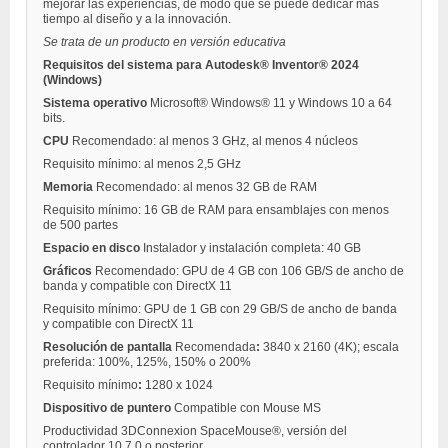
mejorar las experiencias, de modo que se puede dedicar más
tiempo al diseño y a la innovación.
Se trata de un producto en versión educativa
Requisitos del sistema para Autodesk® Inventor® 2024
(Windows)
Sistema operativo
Microsoft® Windows® 11 y Windows 10 a 64
bits.
CPU
Recomendado: al menos 3 GHz, al menos 4 núcleos
Requisito mínimo: al menos 2,5 GHz
Memoria
Recomendado: al menos 32 GB de RAM
Requisito mínimo: 16 GB de RAM para ensamblajes con menos
de 500 partes
Espacio en disco
Instalador y instalación completa: 40 GB
Gráficos
Recomendado: GPU de 4 GB con 106 GB/S de ancho de
banda y compatible con DirectX 11
Requisito mínimo: GPU de 1 GB con 29 GB/S de ancho de banda
y compatible con DirectX 11
Resolución de pantalla
Recomendada
:
3840 x 2160 (4K); escala
preferida: 100%, 125%, 150% o 200%
Requisito mínimo
:
1280 x 1024
Dispositivo de puntero
Compatible con Mouse MS
Productividad 3DConnexion SpaceMouse®, versión del
controlador 10.7.0 o posterior.