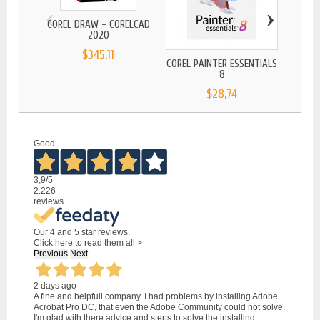
‹
›
COREL DRAW - CORELCAD
2020
$345,11
COREL PAINTER ESSENTIALS
COR
8
$28,74
Good
3,9
/5
2.226
reviews
Our 4 and 5 star reviews.
Click here to read them all >
Previous
Next
2 days ago
A fine and helpfull company. I had problems by installing Adobe
Acrobat Pro DC, that even the Adobe Community could not solve.
I'm glad with there advice and steps to solve the installing