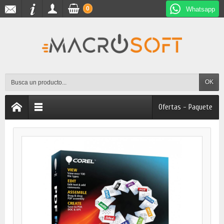
0
Whatsapp
OK
Ofertas - Paquete