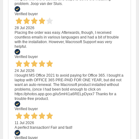
problem. Joop van der Sluis.
Verified buyer
28 Jul 2026
Placing the order was easy. Afterwards, though, I received
countless emails in various languages and had a bit of trouble
with the installation. However, Macrosoft Support was very
helpful.
Verified buyer
24 Jul 2026
I bought MS Office 2021 to avoid paying for Office 365. I bought a
laptop with OFFICE 365 PRE-PAID FOR ONE YEAR, but did not
want an auto-renewal. The Macrosoft product installed without
problems, (once I had been bold enough to click on
https://photos.app.goo.gl/u5mHi1a6RELpDyxx7 Thanks for a
trouble-free product.
Verified buyer
11 Jul 2026
A perfect transaction! Fair and fast!
Verified buyer