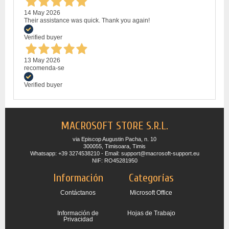
14 May 2026
Their assistance was quick. Thank you again!
Verified buyer
13 May 2026
recomenda-se
Verified buyer
MACROSOFT STORE S.R.L.
via Episcop Augustin Pacha, n. 10
300055, Timisoara, Timis
Whatsapp: +39 3274538210 - Email: support@macrosoft-support.eu
NIF: RO45281950
Información
Categorías
Contáctanos
Microsoft Office
Información de
Hojas de Trabajo
Privacidad