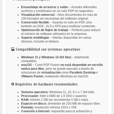
Ensamblaje de arrastrar y soltar
– Arrastra diferentes
archivos y combínalos en un solo PDF en segundos.
Visualización universal
– Abre documentos en más de
100 formatos sin necesidad del software original.
Conversión flexible
– Guarda no solo en PDF, sino
también en DOC, XLS y XPS para reutilizar contenido.
Optimización de flujos de trabajo
– Perfecto para reducir
el número de software utilizados en la empresa.
Soporte multilingüe
– Interfaz disponible en varios
idiomas, incluido el italiano.
💻 Compatibilidad con sistemas operativos
Windows 11 y Windows 10 (64 bits)
– totalmente
compatible.
macOS
– Corel PDF Fusion
no está disponible en versión
nativa para Mac
, pero se puede ejecutar a través de
soluciones de
virtualización
como
Parallels Desktop
o
VMware Fusion
, instalando Windows en macOS.
⚙️ Requisitos de hardware recomendados
Sistema operativo:
Windows 11, 10, 8.1 o 7 (64 bits).
Procesador:
Intel o AMD de 1,5 GHz o superior.
RAM:
mínimo 2 GB (se recomienda 4 GB o más).
Espacio en disco:
alrededor de 250 MB de espacio libre.
Pantalla:
resolución mínima 1024 x 768.
Conexión a Internet:
requerida para la activación y