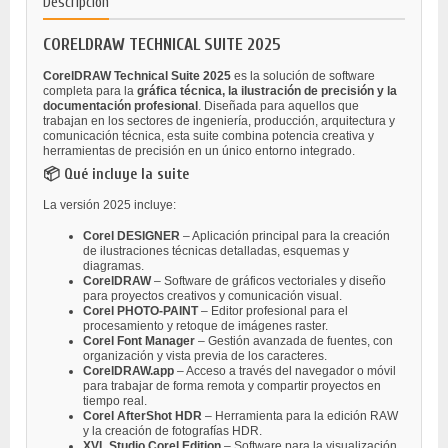
Descripción
CORELDRAW TECHNICAL SUITE 2025
CorelDRAW Technical Suite 2025
es la solución de software
completa para la
gráfica técnica, la ilustración de precisión y la
documentación profesional
. Diseñada para aquellos que
trabajan en los sectores de ingeniería, producción, arquitectura y
comunicación técnica, esta suite combina potencia creativa y
herramientas de precisión en un único entorno integrado.
📦 Qué incluye la suite
La versión 2025 incluye:
Corel DESIGNER
– Aplicación principal para la creación
de ilustraciones técnicas detalladas, esquemas y
diagramas.
CorelDRAW
– Software de gráficos vectoriales y diseño
para proyectos creativos y comunicación visual.
Corel PHOTO-PAINT
– Editor profesional para el
procesamiento y retoque de imágenes raster.
Corel Font Manager
– Gestión avanzada de fuentes, con
organización y vista previa de los caracteres.
CorelDRAW.app
– Acceso a través del navegador o móvil
para trabajar de forma remota y compartir proyectos en
tiempo real.
Corel AfterShot HDR
– Herramienta para la edición RAW
y la creación de fotografías HDR.
XVL Studio Corel Edition
– Software para la visualización,