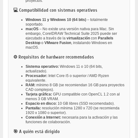
proyectos.
💻 Compatibilidad con sistemas operativos
Windows 11 y Windows 10 (64 bits)
– totalmente
soportado.
macOS
– No existe una versión nativa para Mac. Sin
embargo, CorelDRAW Technical Suite 2025 puede ser
ejecutado a través de la
virtualización
con
Parallels
Desktop
o
VMware Fusion
, instalando Windows en
macOS.
⚙️ Requisitos de hardware recomendados
Sistema operativo:
Windows 11 o 10 (64 bits,
actualizado).
Procesador:
Intel Core i5 o superior / AMD Ryzen
equivalente.
RAM:
mínimo 8 GB (se recomiendan 16 GB para proyectos
CAD complejos).
Tarjeta gráfica:
GPU compatible con OpenCL 1.2 con al
menos 3 GB VRAM.
Espacio en disco:
10 GB libres (SSD recomendado).
Pantalla:
resolución mínima 1280 x 720 (se recomienda
1920 x 1080 o superior).
Conexión a Internet:
necesaria para la activación y las
funciones de colaboración.
🎯 A quién está dirigido