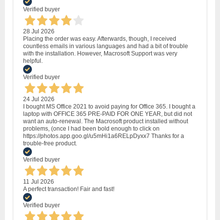
Verified buyer
28 Jul 2026
Placing the order was easy. Afterwards, though, I received
countless emails in various languages and had a bit of trouble
with the installation. However, Macrosoft Support was very
helpful.
Verified buyer
24 Jul 2026
I bought MS Office 2021 to avoid paying for Office 365. I bought a
laptop with OFFICE 365 PRE-PAID FOR ONE YEAR, but did not
want an auto-renewal. The Macrosoft product installed without
problems, (once I had been bold enough to click on
https://photos.app.goo.gl/u5mHi1a6RELpDyxx7 Thanks for a
trouble-free product.
Verified buyer
11 Jul 2026
A perfect transaction! Fair and fast!
Verified buyer