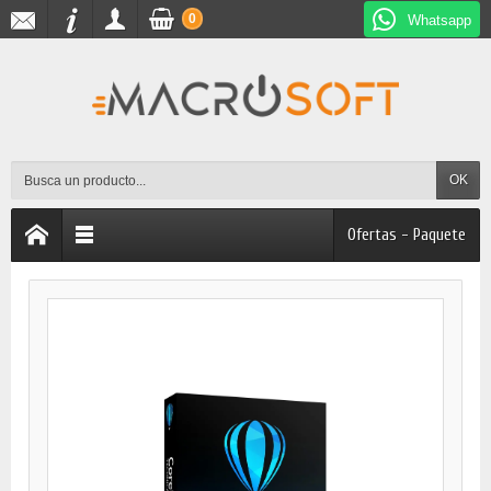
0
Whatsapp
OK
Ofertas - Paquete