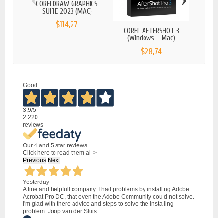
CORELDRAW GRAPHICS
SUITE 2023 (MAC)
$114,27
COREL AFTERSHOT 3
COR
(Windows - Mac)
SU
$28,74
Good
3,9
/5
2.220
reviews
Our 4 and 5 star reviews.
Click here to read them all >
Previous
Next
Yesterday
A fine and helpfull company. I had problems by installing Adobe
Acrobat Pro DC, that even the Adobe Community could not solve.
I'm glad with there advice and steps to solve the installing
problem. Joop van der Sluis.