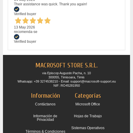
Their assistance was quick. Thank you again!
Verified buyer
13 May 2026
recomenda-se
Verified buyer
MACROSOFT STORE S.R.L.
via Episcop Augustin Pacha, n. 10
300055, Timisoara, Timis
Whatsapp: +39 3274538210 - Email: support@macrosoft-support.eu
NIF: RO45281950
Información
Categorías
Contáctanos
Microsoft Office
Información de
Hojas de Trabajo
Privacidad
Sistemas Operativos
Términos & Condiciones