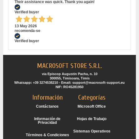
Their assistance was quick. Thank you again!
Verified buyer
13 May 2026
recomenda-se
Verified buyer
MACROSOFT STORE S.R.L.
via Episcop Augustin Pacha, n. 10
300055, Timisoara, Timis
Whatsapp: +39 3274538210 - Email: support@macrosoft-support.eu
NIF: RO45281950
Información
Categorías
Contáctanos
Microsoft Office
Información de
Hojas de Trabajo
Privacidad
Sistemas Operativos
Términos & Condiciones