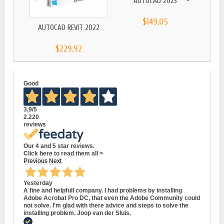
AUTOCAD 2023
$149,05
AUTOCAD REVIT 2022
AUTOD
$229,92
Good
3,9
/5
2.220
reviews
Our 4 and 5 star reviews.
Click here to read them all >
Previous
Next
Yesterday
A fine and helpfull company. I had problems by installing
Adobe Acrobat Pro DC, that even the Adobe Community could
not solve. I'm glad with there advice and steps to solve the
installing problem. Joop van der Sluis.