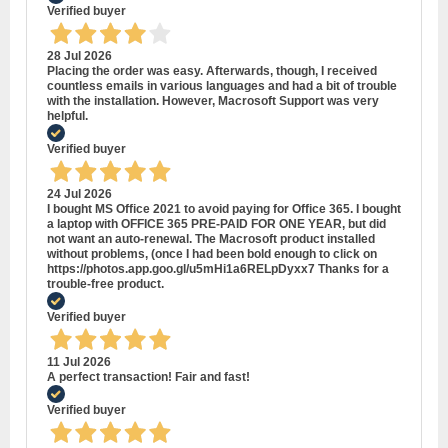
Verified buyer
28 Jul 2026
Placing the order was easy. Afterwards, though, I received
countless emails in various languages and had a bit of trouble
with the installation. However, Macrosoft Support was very
helpful.
Verified buyer
24 Jul 2026
I bought MS Office 2021 to avoid paying for Office 365. I bought
a laptop with OFFICE 365 PRE-PAID FOR ONE YEAR, but did
not want an auto-renewal. The Macrosoft product installed
without problems, (once I had been bold enough to click on
https://photos.app.goo.gl/u5mHi1a6RELpDyxx7 Thanks for a
trouble-free product.
Verified buyer
11 Jul 2026
A perfect transaction! Fair and fast!
Verified buyer