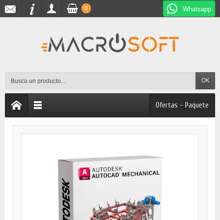
0
Whatsapp
OK
Ofertas - Paquete