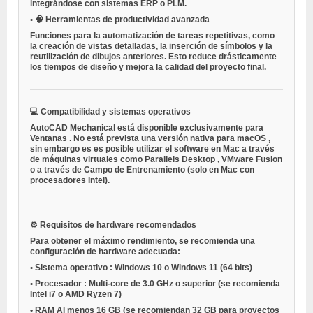
integrándose con sistemas ERP o PLM.
•
🧠
Herramientas de productividad avanzada
Funciones para la automatización de tareas repetitivas, como
la creación de vistas detalladas, la inserción de símbolos y la
reutilización de dibujos anteriores. Esto reduce drásticamente
los tiempos de diseño y mejora la calidad del proyecto final.
💻
Compatibilidad y sistemas operativos
AutoCAD Mechanical está disponible exclusivamente para
Ventanas
. No está prevista una versión nativa para
macOS
,
sin embargo es
es posible utilizar el software en Mac a través
de máquinas virtuales
como
Parallels Desktop
,
VMware Fusion
o a través de
Campo de Entrenamiento
(solo en Mac con
procesadores Intel).
⚙️
Requisitos de hardware recomendados
Para obtener el máximo rendimiento, se recomienda una
configuración de hardware adecuada:
•
Sistema operativo
: Windows 10 o Windows 11 (64 bits)
•
Procesador
: Multi-core de 3.0 GHz o superior (se recomienda
Intel i7 o AMD Ryzen 7)
•
RAM
Al menos 16 GB (se recomiendan 32 GB para proyectos